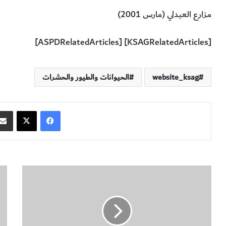
مزارع العبدلي (مارس 2001)
[KSAGRelatedArticles] [ASPDRelatedArticles]
website_ksag
الحيوانات والطيور والحشرات
فيسبوك
‫X
ن
ا
ب
ل
ذ
ص
ة
ف
ت
ا
ع
ت