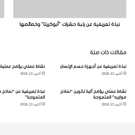
ر
ا
ي
ل
ف
ع
ي
ا
نبذة تعريفية عن رتبة حشرات "أبوكريتا" وخصائصها
ة
م
ع
ة
ن
ل
ر
ف
مقالات ذات صلة
ت
ص
ب
ي
نبذة تعريفية عن أجهزة جسم الإنسان
نشاط عملي يوّضح عملية 
ة
ل
أكتوبر 13, 2018
أكتوبر 13, 2018
ح
ة
ش
"
ر
ا
نشاط عملي يوّضح آلية تكوين “نماذج
نبذة تعريفية عن “نماذج م
ا
ل
مواريه” المتموجة
المتموجة”
ت
ن
أكتوبر 13, 2018
أكتوبر 13, 2018
"
ح
أ
ل
ب
ا
و
ل
ك
ح