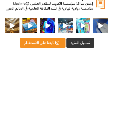
إحدى مراكز مؤسسة الكويت للتقدم العلمي
@kfasinfo
مؤسسة ريادية قيادية في نشر الثقافة العلمية في العالم العربي
ت للتقدم العلمي
ثقافة ووزير الدولة لشؤون الش
من الأعماق نكتشف ومن الكتب نتعلّم
⁨ رجعنا! ما كنّا بعيد! مجهزين لكم كل جديد!⁩
تحميل المزيد
تابعنا على الانستقرام