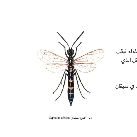
وط صفراء، تبقى
ئل الذي
 في سيقان