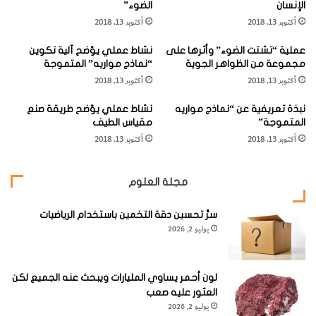
الإنسان
الضوء”
ا
ر
أكتوبر 13, 2018
أكتوبر 13, 2018
ل
ا
ت
ب
د – السديم
عملية “تشتت الضوء” وأثرها على
نشاط عملي يوّضح آلية تكوين
ي
ي
مجموعة من الظواهر الجوية
“نماذج مواريه” المتموجة
ا
ة
أكتوبر 13, 2018
أكتوبر 13, 2018
ع
ب
– المتوسط السنوي : بالأيام (101) وبالساعات (931).
ت
ـ
نبذة تعريفية عن “نماذج مواريه
نشاط عملي يوّضح طريقة صنع
م
"
المتموجة”
مقياس الطيف
د
– أقصى عدد : بالأيام (167) وبالساعات (1855).
ا
أكتوبر 13, 2018
أكتوبر 13, 2018
ه
ت
ا
ج
– أقل عدد: بالأيام (34) وبالساعات (344).
ا
ا
مجلة العلوم
ل
ه
أ
و
ق
سرُّ تحسين دقة التخمين باستخدام الرياضيات
س
يوليو 2, 2026
د
ر
التوزيع الشهري للعواصف الترابية بالأيام والساعات.
م
ع
ي
ة
ن
ا
لون أحمر يساوي المليارات ويبحث عنه الجميع لكن
تتكرر الظواهر الترابية في أي شهر من شهور السنة خاصة في الفترة
ف
ل
العثور عليه صعب
من مارس إلى أغسطس.
ي
ر
يوليو 2, 2026