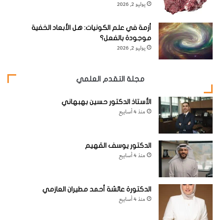
4-
إن فقد الأسنان يؤثر على صحة الفرد حيث يعيق الشخص في
ج
يوليو 2, 2026
ر
مضغ الطعام وسهولة الأكل . . ولتجنب هذه الأضرار يجب
ا
أزمة في علم الكونيات: هل الأبعاد الخفية
الاستعاضة عن الأسنان المفقودة بجسور وأطقم صناعية قد تكون
ح
موجودة بالفعل؟
ي
ثابتة أو متحركة حسب حالة الشخص نفسه وطبيب الأسنان هو
يوليو 2, 2026
ف
الشخص الوحيد الذي يقرر ذلك.
ي
ا
مجلة التقدم العلمي
ل
[KSAGRelatedArticles] [ASPDRelatedArticles]
ف
الأستاذ الدكتور حسين بهبهاني
م
منذ 4 أسابيع
website_ksag
الطب
الدكتور يوسف القهيم
منذ 4 أسابيع
الدكتورة عائشة أحمد مطيران العازمي
منذ 4 أسابيع