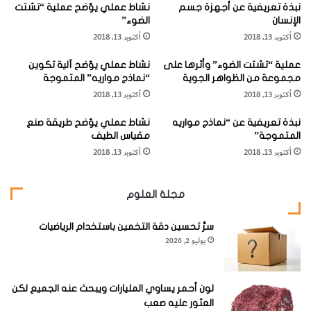
1
– التأثير على الناحية الجمالية _ تتدلى وتترهل الاشفاة والخدود
ا
نبذة تعريفية عن أجهزة جسم
نشاط عملي يوّضح عملية “تشتت
ب
بعد قلع الأسنان ويبدو الشخص أكبر سنا من عمرة الحقيقي ..
الإنسان
الضوء”
ن
ا
"
أكتوبر 13, 2018
أكتوبر 13, 2018
ت
كذلك فإن فقدان الأسنان الأمامية يعطي شكلا دميما . .
و
خ
ا
عملية “تشتت الضوء” وأثرها على
نشاط عملي يوّضح آلية تكوين
ا
مجموعة من الظواهر الجوية
“نماذج مواريه” المتموجة
ل
ذ
أكتوبر 13, 2018
أكتوبر 13, 2018
أ
ه
م
ا
2-
النطق – بوجود الأسنان تنطق الكلمات ومخارج الألفاظ
نبذة تعريفية عن “نماذج مواريه
نشاط عملي يوّضح طريقة صنع
ر
ب
المتموجة”
مقياس الطيف
بوضوح . . لذا فإن فقد الأسنان يؤثر على النطق السليم.
ا
ع
أكتوبر 13, 2018
أكتوبر 13, 2018
ض
د
ا
إ
ل
ج
مجلة العلوم
ت
ر
ي
ا
3
– يؤدي قلع الأسنان إلى تحرك الأسنان المتبقية ناحية الفراغ
ت
ء
سرُّ تحسين دقة التخمين باستخدام الرياضيات
وينتج عن ذلك مشاكل تقويمية . . ومشاكل في مفصل الفك.
ص
يوليو 2, 2026
أ
ي
ي
ب
ع
ه
م
لون أحمر يساوي المليارات ويبحث عنه الجميع لكن
ل
العثور عليه صعب