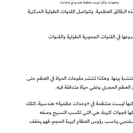
ه الرقائق العظمية. وتتواصل القنوات الطولية المركزية
عها في القنوات المحورية الطولية والقنوات
نتشرة بينها. وهكذا تنتشر مقومات الحياة في العظم حتى
ر العظم الحجري يخفي حياة متدفقة فيه.
لكنها ليست منتظمة في «وحدات عظمية» هندسية، كتلك
خللها فجوات كثيرة، هي التي تكسب النسيج وصفه
لإسفنجي يناسب رؤوس العظام كبيرة الحجم، فهو يخفف