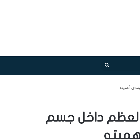
بحث
عن
ومدى أهميته
ا العظم داخل جسم
هميته