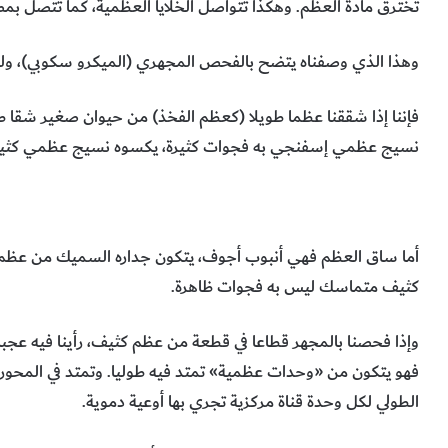
تخترق مادة العظم. وهكذا تتواصل الخلايا العظمية، كما تتصل بم
وهذا الذي وصفناه يتضح بالفحص المجهري (الميكرو سكوبي)، ولكن
فإننا إذا شققنا عظما طويلا (كعظم الفخذ) من حيوان صغير شقا ط
نسيج عظمي إسفنجي به فجوات كثيرة، يكسوه نسيج عظمي كثي
أما ساق العظم فهي أنبوب أجوف، يتكون جداره السميك من عظم
كثيف متماسك ليس به فجوات ظاهرة.
وإذا فحصنا بالمجهر قطاعا في قطعة من عظم كثيف، رأينا فيه عجبا
فهو يتكون من «وحدات عظمية» تمتد فيه طوليا. وتمتد في المحور
الطولي لكل وحدة قناة مركزية تجري بها أوعية دموية.