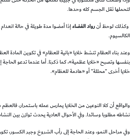
لتحملها ثقل الجسم كله وحدها.
وكذلك لوحظ أن
رواد الفضاء
إذا أمضوا مدة طويلة في حالة انعدام
الكالسيوم.
وعند بناء العظام تنشط خلايا «بانية للعظام» في تكوين المادة ال
بنفسها وتصبح «خلايا عظمية»، كما ذكرنا. أما عندما تدعو الحاجة
خلايا أخرى "محللة" أو «هادمة للعظام».
والواقع أن كلا النوعين من الخلايا يمارس عمله باستمرار، فالعظم 
نشاطه مطلوبا وسائدا. وفي الأحوال العادية يحدث توازن بين النشا
وفي مراحل النمو، وعند الحاجة إلى رأب الشروخ وجبر الكسور، تكون 