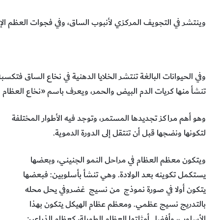
وينتشر في التجويف المركزي لأنبوب الساق، وفي فجوات العظم ال
وفي الحيوانات البالغة تنتشر الخلايا الدهنية في نخاع الساق فتكسبه
تنشأ منها كريات الدم البيض والحمر، ويعرف باسم «نخاع العظام ا
وهو أهم مراكز تجديدها المستمر، وتوجد فيه الأطوار المختلفة
لتكونها ونضجها قبل أن تنتقل إلى الدورة الدموية.
ويتكون معظم العظام في مراحل النمو الجنيني، وبعضها
يستكمل تكوينه بعد الولادة. وهي تنشأ بأسلوبين: فبعضها
يتكون أولا في صورة نموذج من نسيج غضروفي يحل محله
بالتدريج نسيج عظمي. ومعظم عظام الهيكل يتكون بهذا
الأسلوب، وأفضل أمثلتها العظام الطويلة، كعظام الذراعين