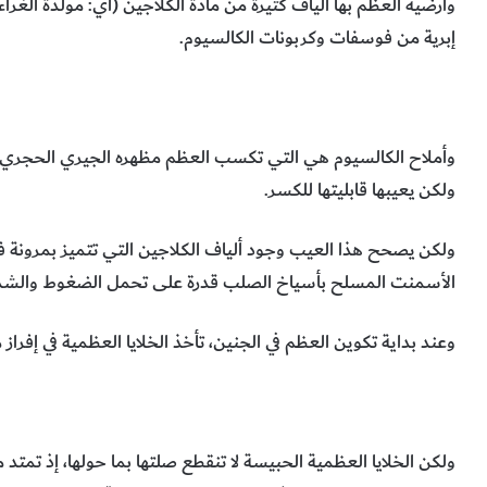
وأرضية العظم بها ألياف كثيرة من مادة الكلاجين (أي: مولدة الغرا
إبرية من فوسفات وكربونات الكالسيوم.
وأملاح الكالسيوم هي التي تكسب العظم مظهره الجيري الحجري،
ولكن يعيبها قابليتها للكسر.
ولكن يصحح هذا العيب وجود ألياف الكلاجين التي تتميز بمرونة 
الأسمنت المسلح بأسياخ الصلب قدرة على تحمل الضغوط والشد وا
وعند بداية تكوين العظم في الجنين، تأخذ الخلايا العظمية في إفر
ولكن الخلايا العظمية الحبيسة لا تنقطع صلتها بما حولها، إذ تمتد 