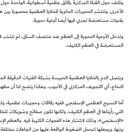
وتلتف حول القناة المركزية رقائق عظمية أسطوانية، الواحدة حول
الأخرى. وتنتشر الحجيرات الحاوية للخلايا العظمية محصورة بين هذ
بقنوات مستعرضة تجري فيها أيضا أوعية دموية.
وتدخل الأوعية الدموية إلى العظم عند منتصف الساق، ثم تنتشر فرو
المستعرضة في العظم الكثيف.
ويتصل الدم بالخلايا العظمية الحبيسة بشبكة القنيات الدقيقة الم
النخاع، أي التجويف المركزي في الأنبوب. وهكذا يتضح لنا أن مظه
أما النسيج العظمي الإسفنجي ففيه رقاقات وحجيرات عظمية، و
التي رأيناها في العظم الكثيف، ولكنها تكون صفائح وشويكات تت
«الإسفنجي»، وذلك لانتشار هذه الفجوات الكثيرة فيه. والعظم ا
وزنها، ويجعلها تتحمل الضغوط الواقعة عليها من اتجاهات مختلفة.