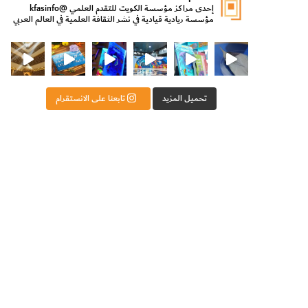
إحدى مراكز مؤسسة الكويت للتقدم العلمي
@kfasinfo
مؤسسة ريادية قيادية في نشر الثقافة العلمية في العالم العربي
ت للتقدم العلمي
ثقافة ووزير الدولة لشؤون الش
من الأعماق نكتشف ومن الكتب نتعلّم
⁨ رجعنا! ما كنّا بعيد! مجهزين لكم كل جديد!⁩
تحميل المزيد
تابعنا على الانستقرام