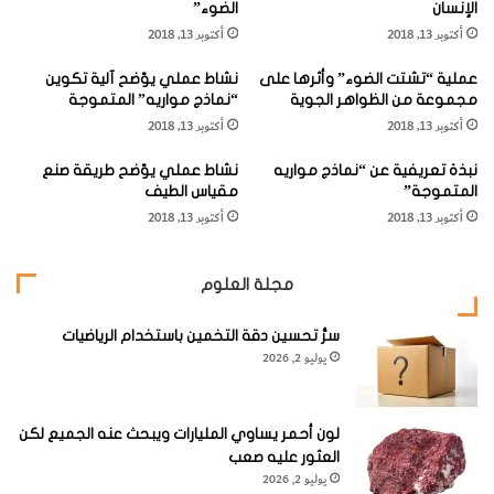
الإنسان
الضوء”
ل
ر
أكتوبر 13, 2018
أكتوبر 13, 2018
ي
ا
س
ع
عملية “تشتت الضوء” وأثرها على
نشاط عملي يوّضح آلية تكوين
"
ا
مجموعة من الظواهر الجوية
“نماذج مواريه” المتموجة
ف
ل
ودعنا نلتقط اقتراحا آخر من اقتراحات "أوليمبيا" الكثيرة، وهو
أكتوبر 13, 2018
أكتوبر 13, 2018
ي
س
اقتراح تحويل البقايا الضائعة من المحار والأسماك إلى منتجات
م
ي
نبذة تعريفية عن “نماذج مواريه
نشاط عملي يوّضح طريقة صنع
ن
د
غذائية، مثل، صلصة السمك وعجينة الروبيان، اللذين يعدان من
المتموجة”
مقياس الطيف
ت
ة
العناصر المهمة في الوجبات الفلبينية.
أكتوبر 13, 2018
أكتوبر 13, 2018
ج
"
ا
ك
ت
و
وفي عام 1984، وبمساعدة كل من "ملجاروس راموس، ماريا كلارا
مجلة العلوم
ج
أ
مونتس ومادولور"، استطاعت "أوليمبيا" ابتكار طريقة جديدة
و
و
للإسراع بعمليات التخمر اللازمة لصناعة صلصة السمك من بقايا
ز
ك
سرُّ تحسين دقة التخمين باستخدام الرياضيات
يوليو 2, 2026
ا
س
المعلبات. وقد تبنت هذه الطريقة العديد من الشركات المصنعة
ل
و
للأسماك.
ه
ن
ن
"
لون أحمر يساوي المليارات ويبحث عنه الجميع لكن
د
ل
العثور عليه صعب
ونتيجة لاهتمامها بالعاملين في مجال صناعة المعلبات، قامت
ح
يوليو 2, 2026