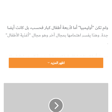
انجازات اوليمبيا جونزاليس
السيدة اوليمبيا جونزاليس
شخصيّات
المخطوطات والكتب النادرة
ولم تكن "أوليمبيا" أما لأربعة أطفال كبار فحسب، بل كانت أيضا
جدة. وهذا يفسر اهتمامها بمجال آخر وهو مجال "أغذية الأطفال"
.
وحيث أنها لاحظت توافر فواكه محلية رخيصة السعر تماما، مثل،
اظهر المزيد
ثمار "الببايا" و "الجوافة" و "الأناناس"، وهي جميعا غنية
بالكالسيوم وفيتامين سي؛ لهذا شرعت السيدة "أوليمبيا" بعمل
تركيبة غذائية للأطفال من هذه الموارد المحلية الرخيصة.
إ
ن
وفي عام 1971، كررت "أوليمبيا" إنجازا آخر في هذا المجال
ج
بمساعدة امرأتين أخريين هما، "كافيرينا وروزاريو
Caferina &
ا
ز
Rosario
"، حيث أمكنهن عمل حساء صلب يتفتت بمجرد غليه،
ا