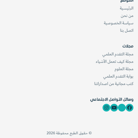
الموقع
أليست هذه فكرة جيدة؟
الرئيسية
من نحن
[KSAGRelatedArticles] [ASPDRelatedArticles]
سياسة الخصوصية
اتصل بنا
website_ksag
شخصيّات
مجلات
مجلة التقدم العلمي
مجلة كيف تعمل الأشياء
مجلة العلوم
بوابة التقدم العلمي
كتب مجانية من اصداراتنا
وسائل التواصل الاجتماعي
© حقوق الطبع محفوظة 2026