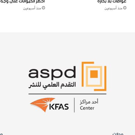
غواصات بلا بحّارة
أخطر الحيوانات على وجه ا
ب
منذ أسبوعين
منذ أسبوعين
ا
س
ت
د
ا
م
ة
؟
مجلات
وس