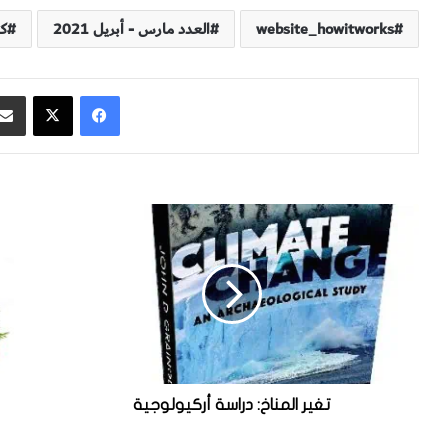
website_howitworks
العدد مارس - أبريل 2021
ك
فيسبوك
‫X
ت
ه
غ
ل
ي
ه
ر
ن
ا
ا
ل
ك
م
أ
ن
ي
ا
ن
خ
و
تغير المناخ: دراسة أركيولوجية
:
عٍ
د
م