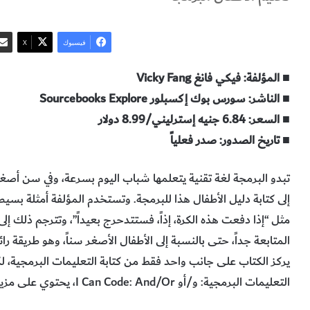
فيسبوك
‫X
■ المؤلفة: فيكي فانغ Vicky Fang
■ الناشر: سورس بوك إكسبلور Sourcebooks Explore
■ السعر: 6.84 جنيه إسترليني/8.99 دولار
■ تاريخ الصدور: صدر فعلياً
تبدو البرمجة لغة تقنية يتعلمها شباب اليوم بسرعة، وفي سن أصغ
إلى كتابة دليل الأطفال هذا للبرمجة. وتستخدم المؤلفة أمثلة بسيط
مثل “إذا دفعت هذه الكرة، إذاً، فستتدحرج بعيداً”، وتترجم ذلك إل
المتابعة جداً، حتى بالنسبة إلى الأطفال الأصغر سناً، وهو طريقة ر
يركز الكتاب على جانب واحد فقط من كتابة التعليمات البرمجية، ل
التعليمات البرمجية: و/أو I Can Code: And/Or، يحتوي على مزيد من المعلومات.