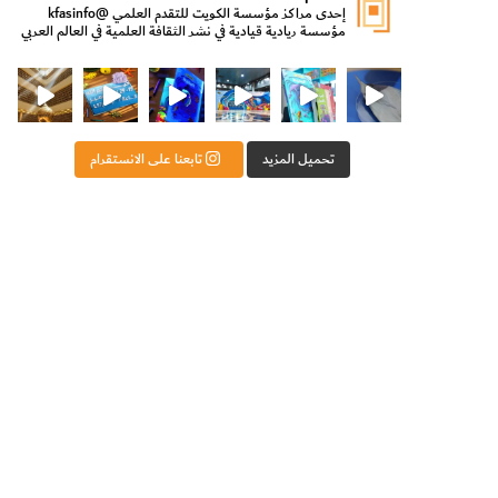
إحدى مراكز مؤسسة الكويت للتقدم العلمي
@kfasinfo
مؤسسة ريادية قيادية في نشر الثقافة العلمية في العالم العربي
ت للتقدم العلمي
ثقافة ووزير الدولة لشؤون الش
من الأعماق نكتشف ومن الكتب نتعلّم
⁨ رجعنا! ما كنّا بعيد! مجهزين لكم كل جديد!⁩
تحميل المزيد
تابعنا على الانستقرام