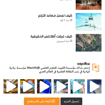
كيف تعمل مصاعد التزلج
منذ 7 أيام
كيف غرقت أطلانتس الحقيقية
منذ أسبوعين
aspdkw
إحدى مراكز مؤسسة الكويت للتقدم العلمي
@kfasinfo
مؤسسة ريادية
قيادية في نشر الثقافة العلمية في العالم العربي
مي
الدولة لشؤون الش
من الأعماق نكتشف ومن الكتب نتعلّم
⁨ رجعنا! ما كنّا بعيد! مجهزين لكم كل جديد!⁩
تحميل المزيد
تابعنا على الانستقرام