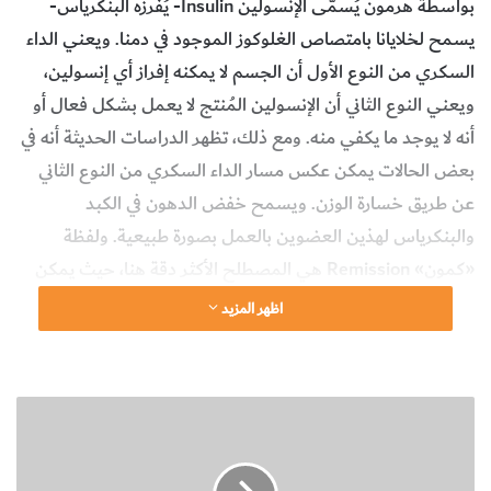
بواسطة هرمون يُسمَّى الإنسولين Insulin- يُفرزه البنكرياس-
يسمح لخلايانا بامتصاص الغلوكوز الموجود في دمنا. ويعني الداء
السكري من النوع الأول أن الجسم لا يمكنه إفراز أي إنسولين،
ويعني النوع الثاني أن الإنسولين المُنتج لا يعمل بشكل فعال أو
أنه لا يوجد ما يكفي منه. ومع ذلك، تظهر الدراسات الحديثة أنه في
بعض الحالات يمكن عكس مسار الداء السكري من النوع الثاني
عن طريق خسارة الوزن. ويسمح خفض الدهون في الكبد
والبنكرياس لهذين العضوين بالعمل بصورة طبيعية. ولفظة
«كمون» Remission هي المصطلح الأكثر دقة هنا، حيث يمكن
للداء السكري أن يعاود الظهور.
اظهر المزيد
website_howitworks
العدد يناير - فبراير 2020
ك
نادي الأذكياء
ي
ف
د