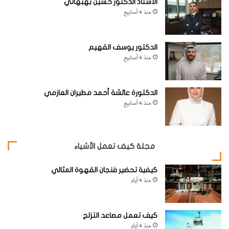
الأستاذ الدكتور حسين بهبهاني
website_howitworks
العدد مايو - يونيو 2019
منذ 4 أسابيع
هل كنت تعلم؟
الدكتور يوسف القهيم
منذ 4 أسابيع
الدكتورة عائشة أحمد مطيران العازمي
منذ 4 أسابيع
مجلة كيف تعمل الأشياء
كيفية تحضير فنجان القهوة المثالي
منذ 4 أيام
كيف تعمل مصاعد التزلج
منذ 4 أيام