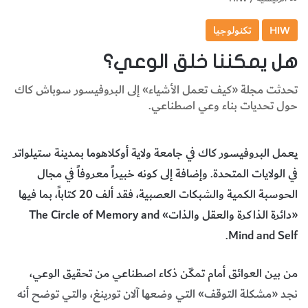
HIW
تكنولوجيا
هل يمكننا خلق الوعي؟
تحدثت مجلة «كيف تعمل الأشياء» إلى البروفيسور سوباش كاك
حول تحديات بناء وعي اصطناعي.
يعمل البروفيسور كاك في جامعة ولاية أوكلاهوما بمدينة ستيلواتر
في الولايات المتحدة. وإضافة إلى كونه خبيراً معروفاً في مجال
الحوسبة الكمية والشبكات العصبية، فقد ألف 20 كتاباً، بما فيها
«دائرة الذاكرة والعقل والذات» The Circle of Memory and
Mind and Self.
من بين العوائق أمام تمكّن ذكاء اصطناعي من تحقيق الوعي،
نجد «مشكلة التوقف» التي وضعها آلان تورينغ، والتي توضح أنه