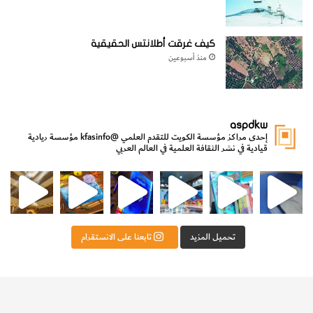
كيف غرقت أطلانتس الحقيقية
منذ أسبوعين
aspdkw
إحدى مراكز مؤسسة الكويت للتقدم العلمي
@kfasinfo
مؤسسة ريادية
قيادية في نشر الثقافة العلمية في العالم العربي
مي
الدولة لشؤون الش
من الأعماق نكتشف ومن الكتب نتعلّم
⁨ رجعنا! ما كنّا بعيد! مجهزين لكم كل جديد!⁩
تحميل المزيد
تابعنا على الانستقرام