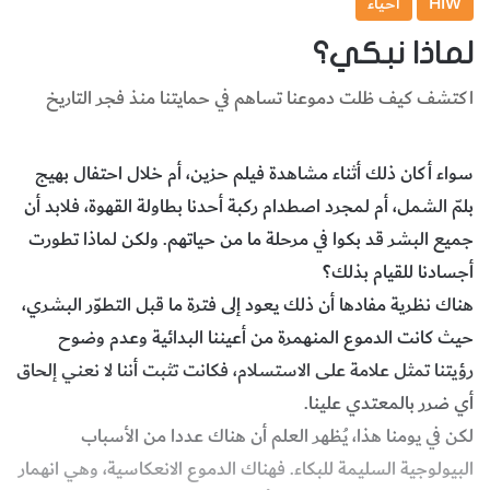
HIW
أحياء
لماذا نبكي؟
اكتشف كيف ظلت دموعنا تساهم في حمايتنا منذ فجر التاريخ
سواء أكان ذلك أثناء مشاهدة فيلم حزين، أم خلال احتفال بهيج
بلمّ الشمل، أم لمجرد اصطدام ركبة أحدنا بطاولة القهوة، فلابد أن
جميع البشر قد بكوا في مرحلة ما من حياتهم. ولكن لماذا تطورت
أجسادنا للقيام بذلك؟
هناك نظرية مفادها أن ذلك يعود إلى فترة ما قبل التطوّر البشري،
حيث كانت الدموع المنهمرة من أعيننا البدائية وعدم وضوح
رؤيتنا تمثل علامة على الاستسلام، فكانت تثبت أننا لا نعني إلحاق
أي ضرر بالمعتدي علينا.
لكن في يومنا هذا، يُظهر العلم أن هناك عددا من الأسباب
البيولوجية السليمة للبكاء. فهناك الدموع الانعكاسية، وهي انهمار