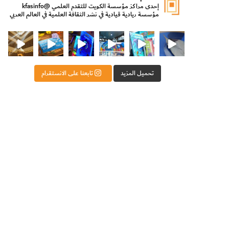
إحدى مراكز مؤسسة الكويت للتقدم العلمي
@kfasinfo
مؤسسة ريادية قيادية في نشر الثقافة العلمية في العالم العربي
ت للتقدم العلمي
ثقافة ووزير الدولة لشؤون الش
من الأعماق نكتشف ومن الكتب نتعلّم
⁨ رجعنا! ما كنّا بعيد! مجهزين لكم كل جديد!⁩
تحميل المزيد
تابعنا على الانستقرام