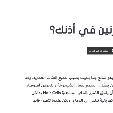
رنين في أذنك؟
مشاركة عبر البريد
 سماع ضوضاء لا تأتي من مصدر خارجي بالطنين Tinnitus. وهو شائع جدا بحيث يصيب جميع الفئات العمرية، وقد
طنين بفقدان السمع بفعل الشيخوخة والتعرض لضوضاء
عالية في حفل موسيقي حي، ويمكن للوقوف قريباً من السماعات أن يلحق الضرر بالخلايا المشعرة Hair Cells بداخل
ربائية تنتقل إلى الدماغ، ولكن عندما تتضرر فإنها