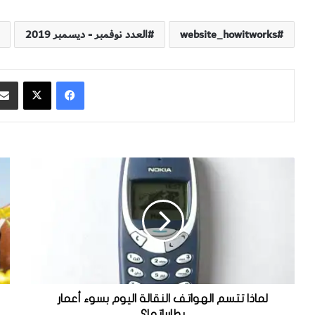
website_howitworks
العدد نوفمبر - ديسمبر 2019
فيسبوك
‫X
ل
ل
م
م
ا
ا
ذ
ذ
ا
ا
ت
س
ت
ي
س
ك
م
و
ا
ن
لماذا تتسم الهواتف النقالة اليوم بسوء أعمار
ل
ك
بطارياتها؟