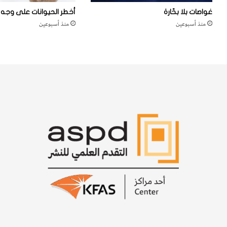
أ
ي
غواصات بلا بحّارة
أخطر الحيوانات على وجه ا
ع
ع
منذ أسبوعين
منذ أسبوعين
م
اً
ا
ن
ر
ب
ب
ا
ط
ت
ا
ي
ر
ي
ي
ن
ا
؟
ت
ه
ا
؟