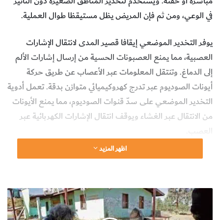
مباشرة أو حقنه. ويستخدم لتخدير المناطق الصغيرة دون التأثير
في الوعي، ومن ثم فإن المريض يظل مستيقظا طوال العملية.
يوفر التخدير الموضعي إيقافا قصير المدى لانتقال الإشارات
العصبية، مما يمنع العصبونات الحسية من إرسال إشارات الألم
إلى الدماغ. وتنتقل المعلومات عبر الأعصاب عن طريق حركة
أيونات الصوديوم عبر تدرج كهروكيميائي متوازن بدقة. تعمل أدوية
التخدير الموضعي على سدّ قنوات الصوديوم، مما يمنع الأيونات
من الانتقال عبر الغشاء ويوقف انتقال الإشارات الكهربائية عبر
العصب.
اظهر المزيد
لا يقتصر التخدير الموضعي على أعصاب الألم، فهو يمنع أيضا
مرور المعلومات من الدماغ إلى العضلات، مما يتسبب في شلل
مؤقت.
ن
د
وفي الوقت نفسه، يستنشق المريض أدوية التخدير العمومي
ا