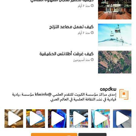
منذ 7 أيام
كيف تعمل مصاعد التزلج
منذ 7 أيام
كيف غرقت أطلانتس الحقيقية
منذ أسبوعين
aspdkw
إحدى مراكز مؤسسة الكويت للتقدم العلمي
@kfasinfo
مؤسسة ريادية
قيادية في نشر الثقافة العلمية في العالم العربي
مي
الدولة لشؤون الش
من الأعماق نكتشف ومن الكتب نتعلّم
⁨ رجعنا! ما كنّا بعيد! مجهزين لكم كل جديد!⁩