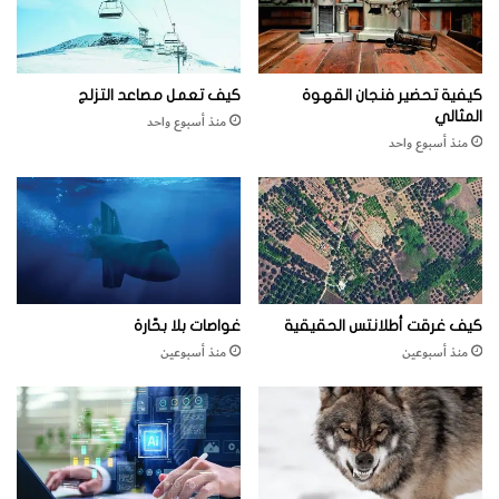
a
t
a
n
كيفية تحضير فنجان القهوة
كيف تعمل مصاعد التزلج
i
المثالي
منذ أسبوع واحد
m
منذ أسبوع واحد
p
a
c
t
كيف غرقت أطلانتس الحقيقية
غواصات بلا بحّارة
منذ أسبوعين
منذ أسبوعين