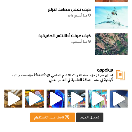
كيف تعمل مصاعد التزلج
منذ أسبوع واحد
كيف غرقت أطلانتس الحقيقية
منذ أسبوعين
aspdkw
إحدى مراكز مؤسسة الكويت للتقدم العلمي
@kfasinfo
مؤسسة ريادية
قيادية في نشر الثقافة العلمية في العالم العربي
مي
الدولة لشؤون الش
من الأعماق نكتشف ومن الكتب نتعلّم
⁨ رجعنا! ما كنّا بعيد! مجهزين لكم كل جديد!⁩
تحميل المزيد
تابعنا على الانستقرام