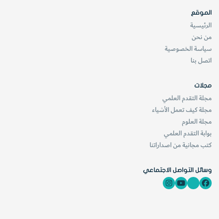
الموقع
الرئيسية
من نحن
سياسة الخصوصية
اتصل بنا
مجلات
مجلة التقدم العلمي
مجلة كيف تعمل الأشياء
مجلة العلوم
بوابة التقدم العلمي
كتب مجانية من اصداراتنا
مجموعة‭ ‬كامبستوف‭ ‬الكاملة‭ ‬للطهي
www.bioliteenergy.com
وسائل التواصل الاجتماعي
288.88‭‬ جنيه‭ ‬إسترليني‭ / ‬274.80‭ ‬دولار
تبدو‭ ‬شركة‭ ‬بيولايت‭ ‬BioLite‭ ‬دائماً‭ ‬في‭ ‬طليعة‭ ‬أنشطة‭ ‬الهواء‭ ‬الطلق.