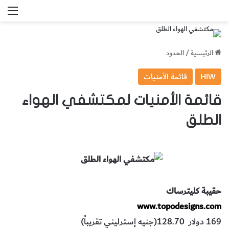
الق
الرئيسية
/
الحدود
HIW
قائمة الأمنيات
قائمة الأمنيات لمكتشفي الهواء
الطلق
حقيبة‭ ‬كليترساك
www.topodesigns.com
169 ‬دولار ‬128.70‭ ‬(جنيه ‬إسترليني‭ ‬تقريباً)‬