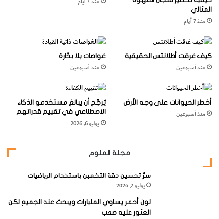
كيفية تحضير فنجان القهوة
منذ 7 أيام
ع
ع
المثالي
ا
ص
منذ 7 أيام
ب
ب
ألبينغلو ‭ ‬
500
ي
ي
www.bioliteenergy.com
ن
كيف غرقت أطلانتس الحقيقية
غواصات بلا بحّارة
79.99 ‭‬جنيه‭ ‬إسترليني‭/ ‬79.95‭ ‬دولار
منذ أسبوعين
منذ أسبوعين
‬ابتكرت‭ ‬شركة‭ ‬بيولايت‭ ‬BioLite‭ ‬فانوساً‭ ‬مضيئاً. ‬ألبينغلو‭ ‬500‭
أخطر الحيوانات على وجه الأرض
يُرجَّح أن يبالغ مستخدمو الذكاء
الاصطناعي في تقييم قدراتهم
منذ أسبوعين
‬AlpenGlow 500‭ ‬هو‭ ‬فانوس‭ ‬متعدد‭ ‬الألوان‭ ‬يعمل‭ ‬بوصلة‭ ‬،USB‭
يوليو 6, 2026
‬والذي‭ ‬يوفر‭ ‬إضاءة‭ ‬ساطعة‭ ‬تصل‭ ‬إلى‭ ‬500‭ ‬لومن‭ ‬Lumens‭
مجلة العلوم
‬مصابيح‭ ‬التخييم‭ ‬الأخرى‭ ‬هو‭ ‬تقنية‭ ‬كروماريل ‭ ‬ChromaReal‭
سرُّ تحسين دقة التخمين باستخدام الرياضيات
يوليو 2, 2026
لون أحمر يساوي المليارات ويبحث عنه الجميع لكن
العثور عليه صعب