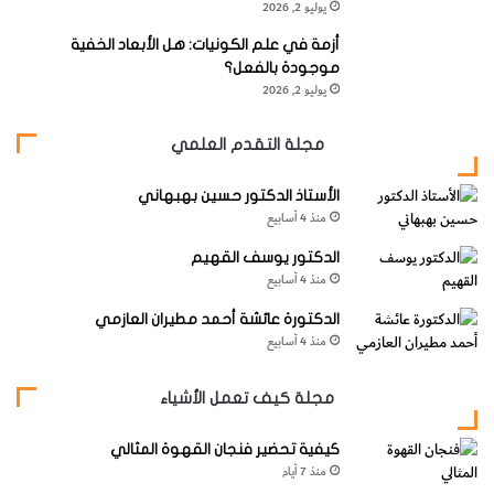
يوليو 2, 2026
أزمة في علم الكونيات: هل الأبعاد الخفية
‬المختلفة،‭ ‬مثل‭ ‬وميض‭ ‬الشمعة‭ ‬أو‭ ‬التنقل‭ ‬بين‭ ‬الألوان‭ ‬المختلفة.
موجودة بالفعل؟
يوليو 2, 2026
‬يصل‭ ‬إلى‭ ‬5‭ ‬ساعات‭ ‬عند‭ ‬ضبطه‭ ‬على‭ ‬الوضع‭ ‬العالي،‭ ‬وحتى‭ ‬200‭
مجلة التقدم العلمي
‬ساعة‭ ‬عند‭ ‬ضبطه‭ ‬على‭ ‬المستوى‭ ‬المنخفض‭.‬
الأستاذ الدكتور حسين بهبهاني
منذ 4 أسابيع
الدكتور يوسف القهيم
منذ 4 أسابيع
الدكتورة عائشة أحمد مطيران العازمي
منذ 4 أسابيع
مجلة كيف تعمل الأشياء
كيفية تحضير فنجان القهوة المثالي
منذ 7 أيام