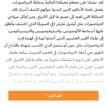
لقد حصلنا على معظم معرفتنا الحالية بمملكة الديناصورات
بفضل علماء الأحافير الذين كرسوا حياتهم لكشف أسرار تلك
المملكة التي تعود إلى عصور ما قبل التاريخ. ومن أوائل صيادي
الديناصورات مثل أوثنيل مارش (في الصورة) الذي اكتشف وأطلق
عليها أسماءها الألوصورس، والستيغوصورس والتريسيراتوبس،
إلى علماء القرن العشرين الذين أحدثوا ثورة في فهمنا لإرث
الديناصورات، مثل جون أوستروم الذي اكتسب شهرته باقتراح أن
الطيور هي أحفاد الديناصورات في العصر الحديث، ساعد علماء
الأحافير على تزويدنا بلمحات محيرة عن عالم ما قبل التاريخ. كان
فيليب كوري من علماء الأحافير المعاصرين الذين ساعدوا على
تعريف الجمهور بالديناصورات. وهو أيضا أمين متحف ساعد في
إنشاء متحف رويال تيريل المرموق للأحافير في ألبرتا، بكندا.
اظهر المزيد
website_howitworks
ديناصورات