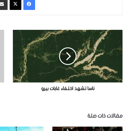
ن
ع
ا
ي
س
د
ا
م
ت
ي
ش
ل
ه
ا
د
د
ا
س
خ
ع
ناسا تشهد اختفاء غابات بيرو
ت
ي
ف
د
ا
م
ء
ذ
مقالات ذات صلة
غ
ه
ا
ل