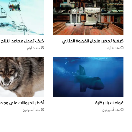
ب
ل
ا
ص
ت
و
ب
ر
ي
ة
ر
س
و
د
كيفية تحضير فنجان القهوة المثالي
كيف تعمل مصاعد التزلج
ي
منذ 6 أيام
منذ 6 أيام
م
ا
ل
س
ر
ط
ا
ن
ل
غواصات بلا بحّارة
أخطر الحيوانات على وجه ا
ت
منذ أسبوعين
منذ أسبوعين
ل
س
ك
و