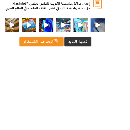
إحدى مراكز مؤسسة الكويت للتقدم العلمي
@kfasinfo
مؤسسة ريادية قيادية في نشر الثقافة العلمية في العالم العربي
ت للتقدم العلمي
ثقافة ووزير الدولة لشؤون الش
من الأعماق نكتشف ومن الكتب نتعلّم
⁨ رجعنا! ما كنّا بعيد! مجهزين لكم كل جديد!⁩
تحميل المزيد
تابعنا على الانستقرام