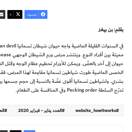
فيسبوك
‫X
بقلم: بن بيغز
حيوان إلى آخر بالعضّ. ويمكن للأورام تحطيم عظام الوجه وقتل ا
بشري. ولشياطين تسمانيا أقوى عضّة بالنسبة إلى حجم جسمها بين آ
تدرّج السلطة Pecking order وفي المنافسة على الطعام.
website_howitworks
العدد يناير - فبراير 2020
الع
فيسبوك
‫X