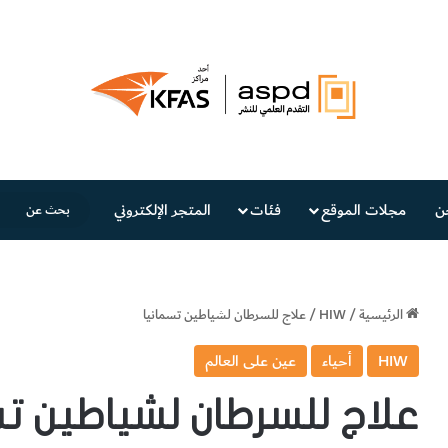
ن
مجلات الموقع
فئات
المتجر الإلكتروني
الرئيسية
/
HIW
/
علاج للسرطان لشياطين تسمانيا
HIW
أحياء
عين على العالم
علاج للسرطان لشياطين تس