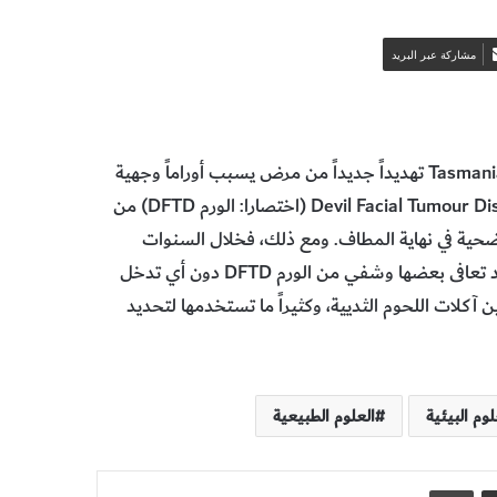
مشاركة عبر البريد
في السنوات القليلة الماضية واجه حيوان شيطان تسمانيا Tasmanian devil تهديداً جديداً من مرض يسبب أوراماً وجهية
مميتة بين أفراد النوع. وينتشر مرض ورم الشيطان الوجهي Devil Facial Tumour Disease (اختصارا: الورم DFTD) من
لضحية في نهاية المطاف. ومع ذلك، فخلال السنوات
الخمس الماضية طورت شياطين تسمانيا مقاومة لهذا المرض، فقد تعافى بعضها وشفي من الورم DFTD دون أي تدخل
كلات اللحوم الثديية، وكثيراً ما تستخدمها لتحديد
لوم البيئية
العلوم الطبيعية
مشاركة عبر البريد
طباعة