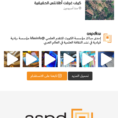
كيف غرقت أطلانتس الحقيقية
منذ أسبوعين
aspdkw
إحدى مراكز مؤسسة الكويت للتقدم العلمي
@kfasinfo
مؤسسة ريادية
قيادية في نشر الثقافة العلمية في العالم العربي
مي
الدولة لشؤون الش
من الأعماق نكتشف ومن الكتب نتعلّم
⁨ رجعنا! ما كنّا بعيد! مجهزين لكم كل جديد!⁩
تحميل المزيد
تابعنا على الانستقرام