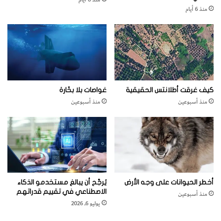
ن
ب
منذ 6 أيام
و
ف
ن
ي
م
ع
و
ا
ر
م
2
0
3
كيف غرقت أطلانتس الحقيقية
غواصات بلا بحّارة
0
منذ أسبوعين
منذ أسبوعين
أخطر الحيوانات على وجه الأرض
يُرجَّح أن يبالغ مستخدمو الذكاء
الاصطناعي في تقييم قدراتهم
منذ أسبوعين
يوليو 6, 2026