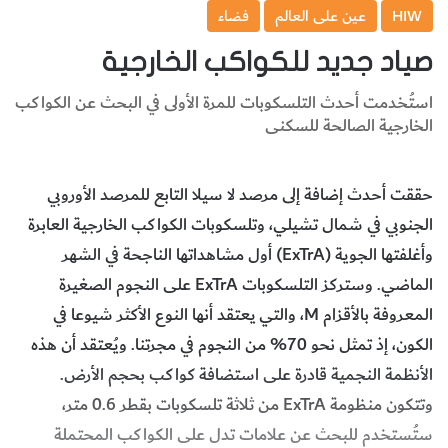
HIW
عين على العالم
فضاء
صياد جديد للكواكب الخارجية
استُخدمت أحدث التلسكوبات للمرة الأولى في البحث عن الكواكب
الخارجية الصالحة للسكنى
حققت أحدث إضافة إلى مرصد لا سيلا التابع للمرصد الأوروبي
الجنوبي في شمال تشيلي، وتلسكوبات الكواكب الخارجية العابرة
وأغلفتها الجوية (ExTrA) أول مشاهداتها الناجحة في الشهر
الماضي. وستركز التلسكوبات ExTrA على النجوم الصغيرة
المعروفة بالأقزام M، والتي يعتقد أنها النوع الأكثر شيوعا في
الكون، إذ تمثل نحو 70% من النجوم في مجرتنا. ويُعتقد أن هذه
الأنظمة النجمية قادرة على استضافة كواكب بحجم الأرض.
وتتكون منظومة ExTrA من ثلاثة تلسكوبات بقطر 0.6 متر،
ستُستخدم للبحث عن علامات تدل على الكواكب المحتملة