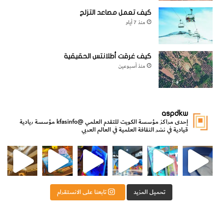
كيف تعمل مصاعد التزلج
منذ 7 أيام
كيف غرقت أطلانتس الحقيقية
منذ أسبوعين
aspdkw
إحدى مراكز مؤسسة الكويت للتقدم العلمي
@kfasinfo
مؤسسة ريادية
قيادية في نشر الثقافة العلمية في العالم العربي
مي
الدولة لشؤون الش
من الأعماق نكتشف ومن الكتب نتعلّم
⁨ رجعنا! ما كنّا بعيد! مجهزين لكم كل جديد!⁩
تحميل المزيد
تابعنا على الانستقرام