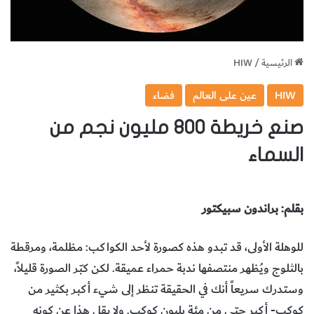
الرئيسية
/
HIW
HIW
عين على العالم
فضاء
صنع خريطة 800 مليون نجم من
السماء
بقلم: براندون سبيكتور
للوهلة الأولى، قد تبدو هذه كصورة لأحد الكواكب: مظلمة، ومرقطة
بالثلوج ويُظهر منتصفها ندبة حمراء عميقة. لكن كبّر الصورة قليلاً،
وستدرك سريعاً أنك في الحقيقة تنظر إلى شيء أكبر بكثير من
كوكب- أكبر حتى من مئة بليون كوكب. ولا يقل هذا عن كونه