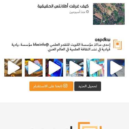
كيف غرقت أطلانتس الحقيقية
منذ أسبوعين
aspdkw
إحدى مراكز مؤسسة الكويت للتقدم العلمي
@kfasinfo
مؤسسة ريادية
قيادية في نشر الثقافة العلمية في العالم العربي
مي
الدولة لشؤون الش
من الأعماق نكتشف ومن الكتب نتعلّم
⁨ رجعنا! ما كنّا بعيد! مجهزين لكم كل جديد!⁩
تحميل المزيد
تابعنا على الانستقرام