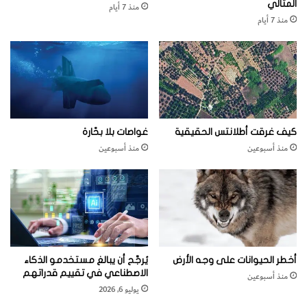
المثالي
منذ 7 أيام
ك
منذ 7 أيام
ي
ن
ع
ل
ى
ا
ل
أ
كيف غرقت أطلانتس الحقيقية
غواصات بلا بحّارة
ر
منذ أسبوعين
منذ أسبوعين
ض
ف
ي
ا
ل
و
ق
ت
أخطر الحيوانات على وجه الأرض
يُرجَّح أن يبالغ مستخدمو الذكاء
ن
الاصطناعي في تقييم قدراتهم
منذ أسبوعين
ف
يوليو 6, 2026
س