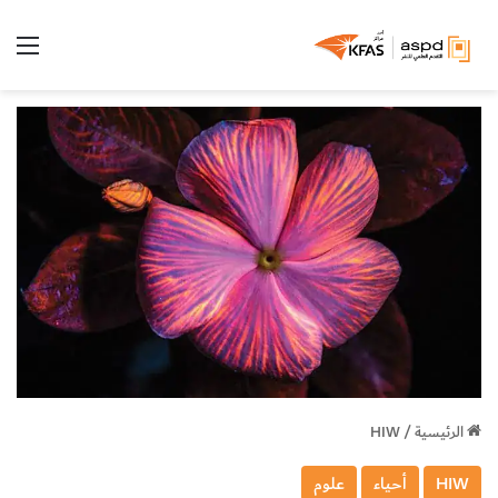
الق
الرئيسية
/
HIW
HIW
أحياء
علوم