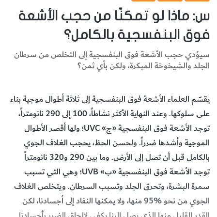
س: ماذا لو تمكنّا من حجب الأشعة
فوق البنفسجية بالكامل؟
سيؤدي حجب الأشعة فوق البنفسجية إلى التخلص من سرطان
الجلد والشيخوخة المبكرة، ولكن بأي ثمن؟
يقسّم العلماء الأشعة فوق البنفسجية إلى ثلاثة أطوال موجية بناء
على سلوكها. وعند النهاية الأكثر نشاطاً، 100 إلى 290 نانومتراً،
توجد الأشعة فوق البنفسجية «ج» UVC؛ ولها أقصر الأطوال
الموجية وأشدها ضرراً. ولحسن الحظ، يحجب الغلاف الجوي
بالكامل قبل أن تصل إلى الأرض. وما بين 290 و320 نانومتراً
توجد الأشعة فوق البنفسجية «ب» UVB؛ وهي التي تسبب
سمرة البشرة، وتحرق الجلد وتسبب السرطان. ويتخلص الغلاف
الجوي من نحو %95 منها، ولا يمكنها النفاد إلى أجسادنا، لكن
القدر القليل منها الذي يصل إلينا يكفي لإلحاق الضرر بأجسادنا.