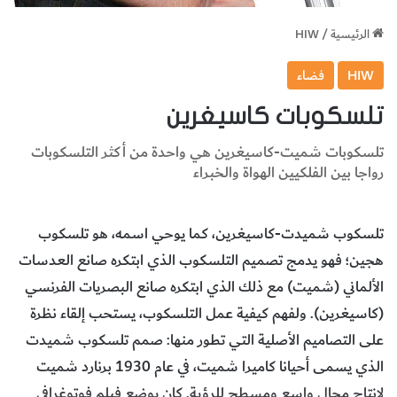
الرئيسية
/
HIW
HIW
فضاء
تلسكوبات كاسيغرين
تلسكوبات شميت-كاسيغرين هي واحدة من أكثر التلسكوبات
رواجا بين الفلكيين الهواة والخبراء
تلسكوب شميدت-كاسيغرين، كما يوحي اسمه، هو تلسكوب
هجين؛ فهو يدمج تصميم التلسكوب الذي ابتكره صانع العدسات
الألماني (شميت) مع ذلك الذي ابتكره صانع البصريات الفرنسي
(كاسيغرين). ولفهم كيفية عمل التلسكوب، يستحب إلقاء نظرة
على التصاميم الأصلية التي تطور منها: صمم تلسكوب شميدت
الذي يسمى أحيانا كاميرا شميت، في عام 1930 برنارد شميت
لإنتاج مجال واسع ومسطح للرؤية. كان يوضع فيلم فوتوغرافي