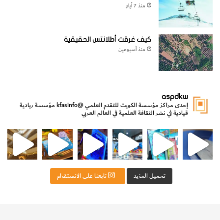
منذ 7 أيام
كيف غرقت أطلانتس الحقيقية
منذ أسبوعين
aspdkw
إحدى مراكز مؤسسة الكويت للتقدم العلمي
@kfasinfo
مؤسسة ريادية
قيادية في نشر الثقافة العلمية في العالم العربي
مي
الدولة لشؤون الش
من الأعماق نكتشف ومن الكتب نتعلّم
⁨ رجعنا! ما كنّا بعيد! مجهزين لكم كل جديد!⁩
تحميل المزيد
تابعنا على الانستقرام