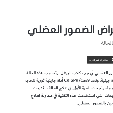
راض الضمور العضلي
لحالة
مشاركة عبر البريد
فيف أعراض الضمور العضلي في جراء كلاب البيغل. وتتسبب هذه الحالة
المنهكة في ضعف العضلات الشديد وتنكسها، والتي تنتج من طفرة جينية. وتعد CRISPR/Cas9 أداة جزيئية ثورية لتحرير
ح الطفرات الجينية، ونجحت للمرة الأولى في علاج الحالة بالثدييات
أبحاث التي استخدمت هذه التقنية في محاولة لعلاج
بين بالضمور العضلي.