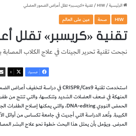
الرئيسية
/
HIW
/
تقنية «كريسبر» تقلل أعراض الضمور العضلي
HIW
صحة
عين على العالم
تقنية «كريسبر» تقلل أع
نجحت تقنية تحرير الجينات في علاج الكلاب المصابة با
فيسبوك
‫X
استخدمت تقنية CRISPR/Cas9 في دراسة لتخ
الحمض النووي DNA-editing، والتي يمكنها إصلا
الكبيرة. وتُعد الدراسة التي أجريت في جامعة تكساس من أوائل ال
المرض. ويؤمل بأن يمثل هذا البحث خطوة نحو علاج البشر المصا