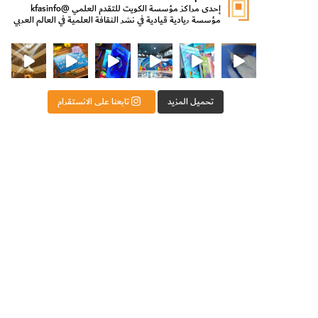
إحدى مراكز مؤسسة الكويت للتقدم العلمي
@kfasinfo
مؤسسة ريادية قيادية في نشر الثقافة العلمية في العالم العربي
ت للتقدم العلمي
ثقافة ووزير الدولة لشؤون الش
من الأعماق نكتشف ومن الكتب نتعلّم
⁨ رجعنا! ما كنّا بعيد! مجهزين لكم كل جديد!⁩
تحميل المزيد
تابعنا على الانستقرام