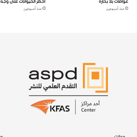
غواصات بلا بحّارة
أخطر الحيوانات على وجه ا
ي
منذ أسبوعين
منذ أسبوعين
ك
ا
ز
ا
خ
س
ت
ا
ن
مجلات
وس