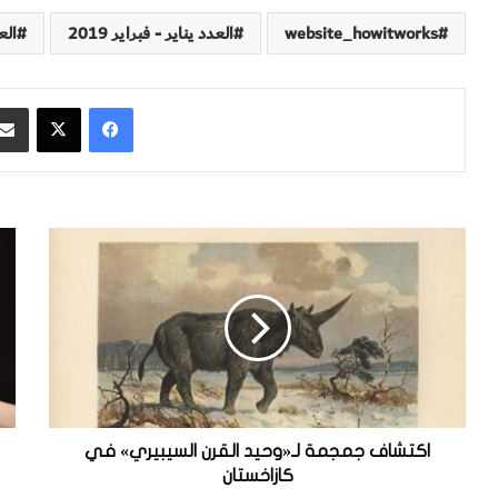
website_howitworks
العدد يناير - فبراير 2019
الع
فيسبوك
‫X
ا
ر
ك
و
ت
ب
ش
و
ا
ت
ف
ج
ج
د
م
ي
ج
د
م
ت
اكتشاف جمجمة لـ«وحيد القرن السيبيري» في
ة
ع
كازاخستان
ل
ل