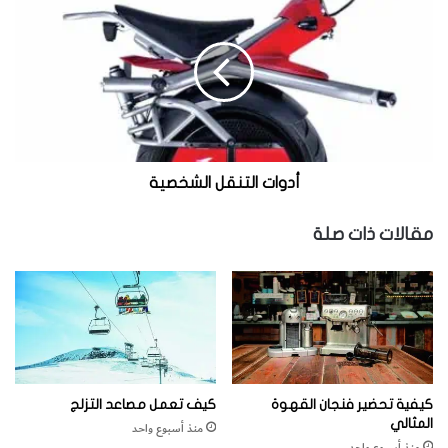
للسكنى.
د
و
ا
ت
ا
ل
ت
ن
ق
أدوات التنقل الشخصية
ل
ا
مقالات ذات صلة
ل
ش
خ
ص
ي
ة
كيفية تحضير فنجان القهوة
كيف تعمل مصاعد التزلج
المثالي
منذ أسبوع واحد
منذ أسبوع واحد