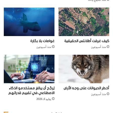
website_howitworks
اخترنا لك
العدد يوليو - أغسطس 2017
العلوم الطبيعية
النظام
فلك وعلم الكونيات
كيف غرقت أطلانتس الحقيقية
غواصات بلا بحّارة
منذ أسبوعين
منذ أسبوعين
أخطر الحيوانات على وجه الأرض
يُرجَّح أن يبالغ مستخدمو الذكاء
الاصطناعي في تقييم قدراتهم
منذ أسبوعين
يوليو 6, 2026