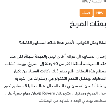
الرئيسية
/
HIW
HIW
فضاء
بعثات المريخ
لماذا يمثل الكوكب الأحمر هدفا شائعا لمسابير الفضاء؟
إرسال المسابير إلى عوالم أخرى ليس بالمهمة سهلة، لكن منذ
عقد الستينات، أطلقنا أكثر من 40 بعثة إلى المريخ. وبينما فشلت
معظم هذه البعثات، فلم يمنع ذلك وكالات الفضاء من تكرار
المحاولة. وبفضل التقدم التكنولوجي وسنوات من التجربة
والخطأ، فنحن نتحسن في ذلك المجال. هناك حاليا 6 مسابير تدور
حول المريخ ومركبتان متجولتان Rovers تؤديان مهام دورية على
سطحه، ويجري الإعداد للمزيد من البعثات.