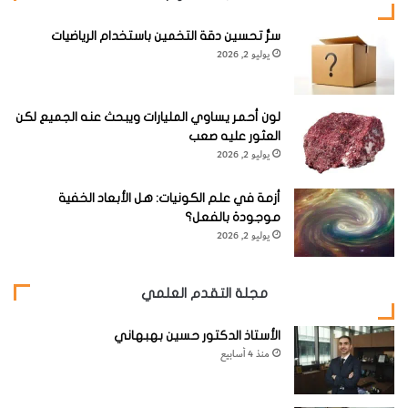
‬الغرب‭.‬
سرُّ تحسين دقة التخمين باستخدام الرياضيات
بقلم:
‬
تيريزا‭ ‬بولتاروفا
يوليو 2, 2026
website_howitworks
العدد مايو-يونيو 2023
لون أحمر يساوي المليارات ويبحث عنه الجميع لكن
العثور عليه صعب
كوكب الأرض
يوليو 2, 2026
أزمة في علم الكونيات: هل الأبعاد الخفية
موجودة بالفعل؟
يوليو 2, 2026
مجلة التقدم العلمي
الأستاذ الدكتور حسين بهبهاني
منذ 4 أسابيع