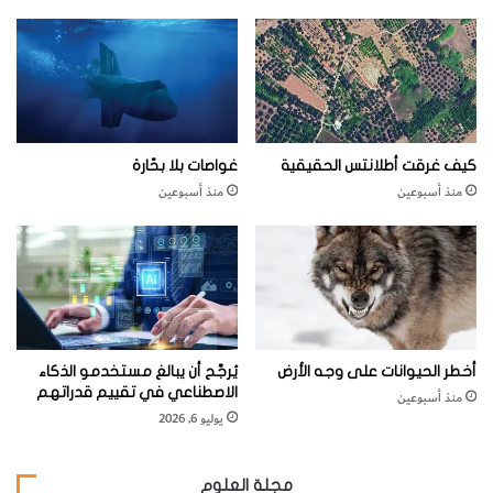
و
ا
ل
س
ب
ب
‬نجريها‭ ‬في‭ ‬محطة‭ ‬هالي“‭.‬
و
كيف غرقت أطلانتس الحقيقية
غواصات بلا بحّارة
ر
منذ أسبوعين
منذ أسبوعين
ا
ء
م
ح
ب
ت
ه
ا
أخطر الحيوانات على وجه الأرض
يُرجَّح أن يبالغ مستخدمو الذكاء
ل
الاصطناعي في تقييم قدراتهم
منذ أسبوعين
ن
يوليو 6, 2026
ا
مجلة العلوم