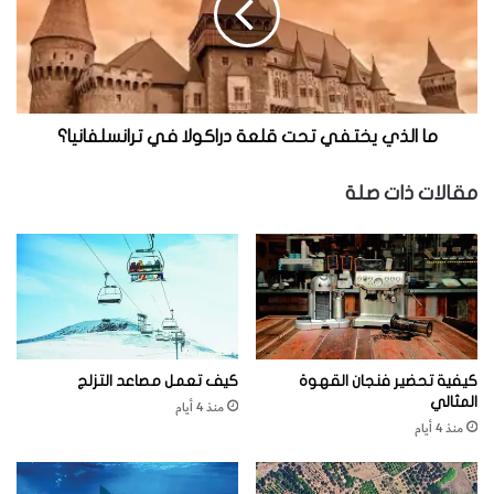
ذ
ي
ي
خ
ت
ف
ما الذي يختفي تحت قلعة دراكولا في ترانسلفانيا؟
ي
ت
مقالات ذات صلة
ح
ت
ق
ل
ع
ة
د
ر
كيفية تحضير فنجان القهوة
كيف تعمل مصاعد التزلج
ا
المثالي
منذ 4 أيام
ك
منذ 4 أيام
و
ل
ا