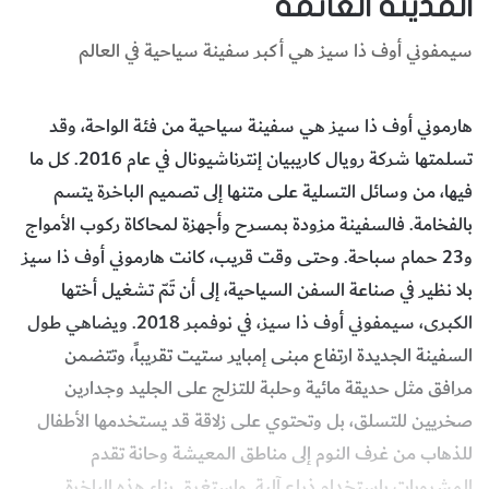
المدينة العائمة
سيمفوني أوف ذا سيز هي أكبر سفينة سياحية في العالم
هارموني أوف ذا سيز هي سفينة سياحية من فئة الواحة، وقد
تسلمتها شركة رويال كاريبيان إنترناشيونال في عام 2016. كل ما
فيها، من وسائل التسلية على متنها إلى تصميم الباخرة يتسم
بالفخامة. فالسفينة مزودة بمسرح وأجهزة لمحاكاة ركوب الأمواج
و23 حمام سباحة. وحتى وقت قريب، كانت هارموني أوف ذا سيز
بلا نظير في صناعة السفن السياحية، إلى أن تَمّ تشغيل أختها
الكبرى، سيمفوني أوف ذا سيز، في نوفمبر 2018. ويضاهي طول
السفينة الجديدة ارتفاع مبنى إمباير ستيت تقريباً، وتتضمن
مرافق مثل حديقة مائية وحلبة للتزلج على الجليد وجدارين
صخريين للتسلق، بل وتحتوي على زلاقة قد يستخدمها الأطفال
للذهاب من غرف النوم إلى مناطق المعيشة وحانة تقدم
المشروبات باستخدام ذراع آلية. واستغرق بناء هذه الباخرة