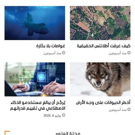
‬المزهرة‭ ‬الباقية‭ ‬وتنوعت. ‬قال‭ ‬سانتياغو‭ ‬راميريز‭ ‬باراهونا Santiago‭
ع
و
ج
ا
ج
م
ج
كيف غرقت أطلانتس الحقيقية
غواصات بلا بحّارة
ر
منذ أسبوعين
منذ أسبوعين
ت
‬جعلها‭ ‬مثال‭ ‬الطبيعة‭ ‬للبقاء‭ ‬على‭ ‬قيد‭ ‬الحياة“‭.‬
ن
ا
بقلم:‬
‭ ‬باتريك‭ ‬بيستر
أخطر الحيوانات على وجه الأرض
يُرجَّح أن يبالغ مستخدمو الذكاء
الاصطناعي في تقييم قدراتهم
منذ أسبوعين
يوليو 6, 2026
مجلة العلوم