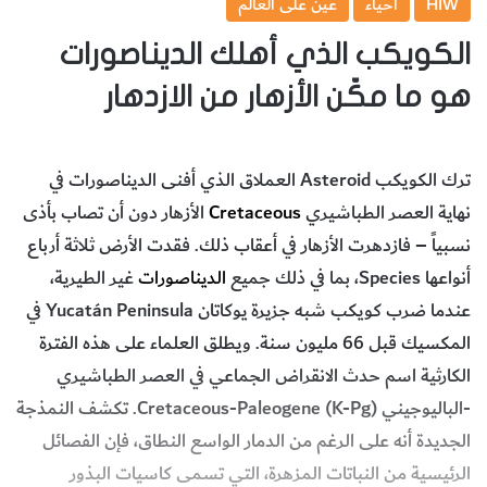
HIW
أحياء
عين على العالم
الكويكب الذي أهلك الديناصورات
هو ما مكّن الأزهار من الازدهار
‬نهاية‭ ‬العصر‭ ‬الطباشيري
Cretaceous
‬أنواعها Species، ‬بما‭ ‬في‭ ‬ذلك‭ ‬جميع‭ ‬
الديناصورات
‬الرئيسية‭ ‬من‭ ‬النباتات‭ ‬المزهرة،‭ ‬التي‭ ‬تسمى‭ ‬كاسيات‭ ‬البذور