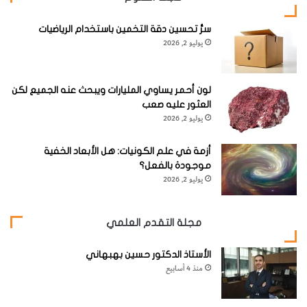
سرُّ تحسين دقة التخمين باستخدام الرياضيات
يوليو 2, 2026
لون أحمر يساوي المليارات ويبحث عنه الجميع لكن
العثور عليه صعب
يوليو 2, 2026
اكتُشف أن الفيروس الجديد ينتمي إلى العاثيات
أزمة في علم الكونيات: هل الأبعاد الخفية
موجودة بالفعل؟
يوليو 2, 2026
‬المحيط‭ ‬الهادي
مجلة التقدم العلمي
بقلم:‬‭ ‬
بن‭ ‬تيرنر
الأستاذ الدكتور حسين بهبهاني
منذ 4 أسابيع
يُعتقد أن فيروساً جديداً عُثر عليه داخل خندق ماريانا
Mariana Trench هو أعمق فيروس اكتُشف على الإطلاق.