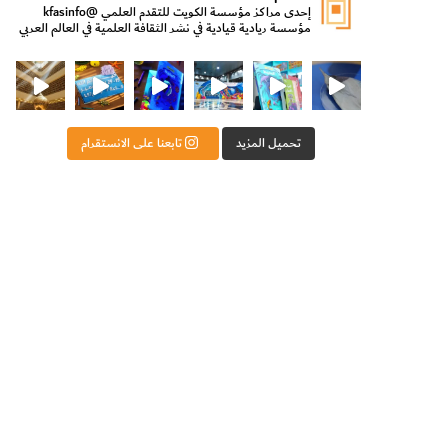
إحدى مراكز مؤسسة الكويت للتقدم العلمي
@kfasinfo
مؤسسة ريادية قيادية في نشر الثقافة العلمية في العالم العربي
ت للتقدم العلمي
ثقافة ووزير الدولة لشؤون الش
من الأعماق نكتشف ومن الكتب نتعلّم
⁨ رجعنا! ما كنّا بعيد! مجهزين لكم كل جديد!⁩
تحميل المزيد
تابعنا على الانستقرام