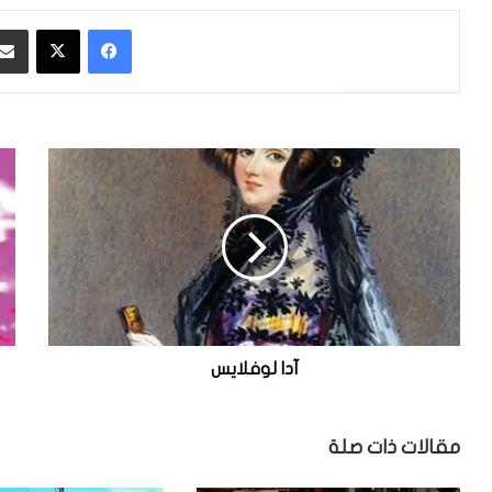
فيسبوك
‫X
آ
ا
د
ل
ا
ت
ل
ص
و
و
ف
ي
ل
ر
ا
ا
ي
ل
س
ح
آدا لوفلايس
ر
ا
ر
مقالات ذات صلة
ي