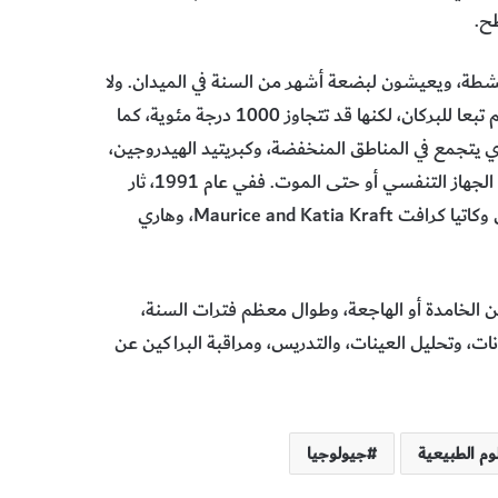
ح.
النشطة، ويعيشون لبضعة أشهر من السنة في الميدان. ولا
يمكن إنكار خطورة هذا النوع من العمل. وتختلف درجة حرارة الحمم تبعا للبركان، لكنها قد تتجاوز 1000 درجة مئوية، كما
لذي يتجمع في المناطق المنخفضة، وكبريتيد الهيدروجين،
ذي الرائحة القوية الشبيهة برائحة البيض الفاسد، وقد يسبب تلف الجهاز التنفسي أو حتى الموت. ففي عام 1991، ثار
بركان أونزين في اليابان، مما أسفر عن مقتل خبراء البراكين موريس وكاتيا كرافت Maurice and Katia Kraft، وهاري
ن الخامدة أو الهاجعة، وطوال معظم فترات السنة،
نات، وتحليل العينات، والتدريس، ومراقبة البراكين عن
وم الطبيعية
جيولوجيا