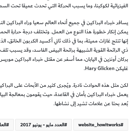
الفيزيائية لكوكبنا، وما يسبب الحركة التي تحدث عميقا تحت السط
يسافر خبراء البراكين في جميع أنحاء العالم سعيا وراء البراكين 
إنها تنتج غازات مميتة، بما في ذلك ثاني أكسيد الكربون الخانق، ا
غليكن Hary Glicken.
لكن مثل هذه الحوادث نادرة. ويُجرى كثير من الأبحاث على البراكي
يعمل خبراء البراكين بأمان في القاعدة، حيث يقومون بمعالجة البيا
بُعد بحثا عن علامات تشير إلى نشاطها.
website_howitworks
العدد مايو - يونيو 2017
العل