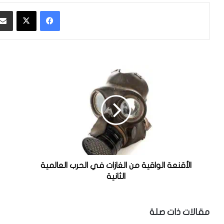
فيسبوك
‫X
ا
ا
ل
ل
أ
ط
ق
ا
ن
ئ
ع
ر
ة
ة
ا
س
ل
و
و
ب
الأقنعة الواقية من الغازات في الحرب العالمية
ا
و
الثانية
ق
ي
ي
ث
ة
ك
مقالات ذات صلة
م
ا