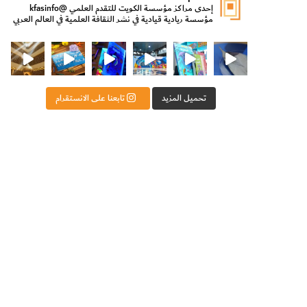
إحدى مراكز مؤسسة الكويت للتقدم العلمي
@kfasinfo
مؤسسة ريادية قيادية في نشر الثقافة العلمية في العالم العربي
ت للتقدم العلمي
ثقافة ووزير الدولة لشؤون الش
من الأعماق نكتشف ومن الكتب نتعلّم
⁨ رجعنا! ما كنّا بعيد! مجهزين لكم كل جديد!⁩
تحميل المزيد
تابعنا على الانستقرام