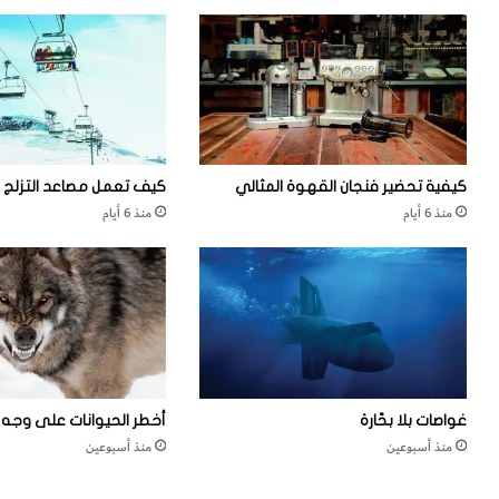
ن
م
ا
ي
ل
ل
غ
ا
ز
ا
ت
كيفية تحضير فنجان القهوة المثالي
كيف تعمل مصاعد التزلج
ف
منذ 6 أيام
منذ 6 أيام
ي
ا
ل
ح
ر
ب
ا
ل
ع
غواصات بلا بحّارة
أخطر الحيوانات على وجه ا
ا
منذ أسبوعين
منذ أسبوعين
ل
م