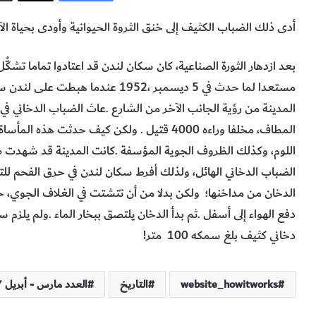
أدى‭ ‬ذلك‭ ‬الضباب‭ ‬الكثيف‭ ‬إلى‭ ‬خنق‭ ‬الثروة‭ ‬الحيوانية‭ ‬وأودى‭ ‬بحياة‭ ‬الآلاف‭ ‬من‭ ‬سكان‭ ‬لندن‭.‬
‬الدخان‭ ‬من‭ ‬مداخنها؛‭
‬دخاني‭ ‬كثيف‭ ‬بلغ‭ ‬سمكه‭
‬100‭ ‬متر‭!‬
website_howitworks
التاريخ
العدد مارس - أبريل 2017