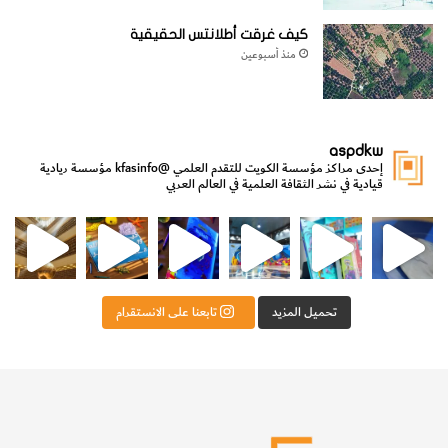
كيف غرقت أطلانتس الحقيقية
منذ أسبوعين
aspdkw
إحدى مراكز مؤسسة الكويت للتقدم العلمي
@kfasinfo
مؤسسة ريادية
قيادية في نشر الثقافة العلمية في العالم العربي
مي
الدولة لشؤون الش
من الأعماق نكتشف ومن الكتب نتعلّم
⁨ رجعنا! ما كنّا بعيد! مجهزين لكم كل جديد!⁩
تحميل المزيد
تابعنا على الانستقرام