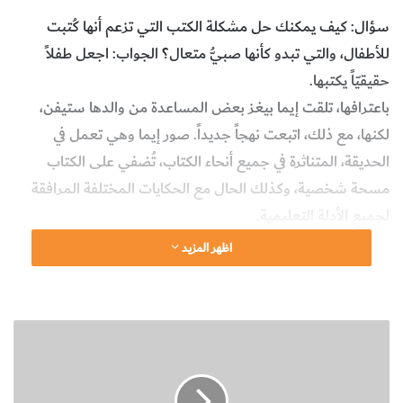
سؤال: كيف يمكنك حل مشكلة الكتب التي تزعم أنها كُتبت
للأطفال، والتي تبدو كأنها صبيُّ متعال؟ الجواب: اجعل طفلاً
حقيقيّاً يكتبها.
باعترافها، تلقت إيما بيغز بعض المساعدة من والدها ستيفن،
لكنها، مع ذلك، اتبعت نهجاً جديداً. صور إيما وهي تعمل في
الحديقة، المتناثرة في جميع أنحاء الكتاب، تُضفي على الكتاب
مسحة شخصية، وكذلك الحال مع الحكايات المختلفة المرافقة
لجميع الأدلة التعليمية.
كل ما يتضمنه الكتاب سيُعجب القراء الصغار- مثل متى تروي
اظهر المزيد
النباتات، ومقدار تعرضها لأشعة الشمس، ودليل الحشرات
الزاحفة – وكذلك الأشياء التي ربما لا تتوقع بالضرورة أنها
متضمنة في الكتاب، مثل النباتات التي يمكنك أكلها بأمان. وفي هذا
أ
الصدد ربما كان الكتاب أكثر تميزاً بسبب الفصول غير المتوقعة
ب
ط
مثل هذا.
ا