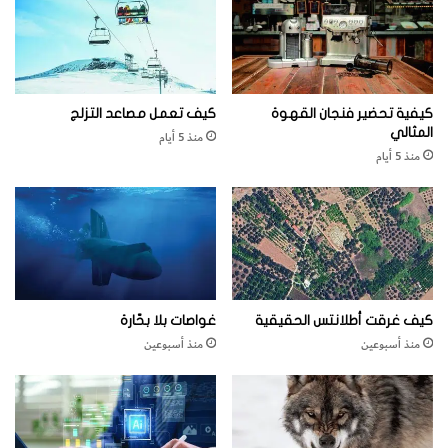
ت
غ
ي
ر
ا
كيفية تحضير فنجان القهوة
كيف تعمل مصاعد التزلج
ل
المثالي
منذ 5 أيام
م
منذ 5 أيام
ن
ا
خ
آ
ف
ا
ق
ق
كيف غرقت أطلانتس الحقيقية
غواصات بلا بحّارة
ا
منذ أسبوعين
منذ أسبوعين
ت
م
ة
ت
ن