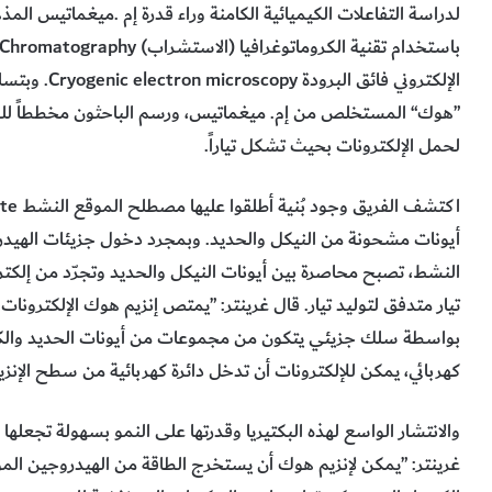
‬لحمل‭ ‬الإلكترونات‭ ‬بحيث‭ ‬تشكل‭ ‬تياراً‭.‬
‬كهربائي،‭ ‬يمكن‭ ‬للإلكترونات‭ ‬أن‭ ‬تدخل‭ ‬دائرة‭ ‬كهربائية‭ ‬من‭ ‬سطح‭ ‬الإنزيم‭ ‬وتولد‭ ‬تياراً‬“‭.‬