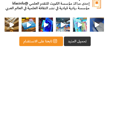
إحدى مراكز مؤسسة الكويت للتقدم العلمي
@kfasinfo
مؤسسة ريادية قيادية في نشر الثقافة العلمية في العالم العربي
ت للتقدم العلمي
ثقافة ووزير الدولة لشؤون الش
من الأعماق نكتشف ومن الكتب نتعلّم
⁨ رجعنا! ما كنّا بعيد! مجهزين لكم كل جديد!⁩
تحميل المزيد
تابعنا على الانستقرام