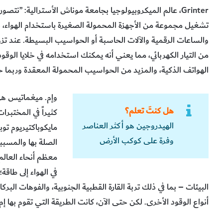
‬الهواتف‭ ‬الذكية،‭ ‬والمزيد‭ ‬من‭ ‬الحواسيب‭ ‬المحمولة‭ ‬المعقدة‭ ‬وربما‭ ‬حتى‭ ‬تشغيل‭ ‬سيارة“‭.‬
هل كنتَ تعلم؟
الهيدروجين هو أكثر العناصر
‬مايكوباكتيريوم‭ ‬توبركيولوسيس ‭‬
وفرة على كوكب الأرض
‬أنواع‭ ‬الوقود‭ ‬الأخرى. ‬لكن‭ ‬حتى‭ ‬الآن،‭ ‬كانت‭ ‬الطريقة‭ ‬التي‭ ‬تقوم‭ ‬بها‭ ‬إم. ‬ميغماتيس‭ ‬بذلك‭ ‬يظل‭ ‬لغزاً‭ ‬مستعصيا‭ ‬على‭ ‬الحل‭.‬