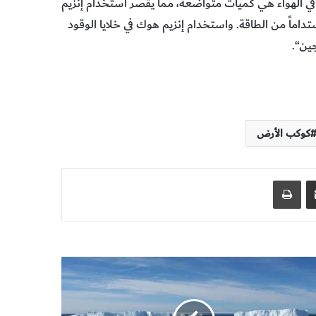
‬هوك في‭ ‬هذا‭ ‬السياق‭ ‬على‭ ‬الأجهزة‭ ‬التي‭ ‬تتطلب‭ ‬قدراً‭ ‬صغيراً‭ ‬لكن‭ ‬مستداماً‭ ‬من‭ ‬الطاقة. ‬واستخدام‭ ‬إنزيم‭ ‬هوك‭ ‬في‭ ‬خلايا‭ ‬الوقود
كوكب الأرض
مشاركة عبر البريد
طباعة