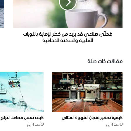
ص
ي
ن
د
ا
ا
ع
ل
ي
ب
ق
ح
مُحلّي صناعي قد يزيد من خطر الإصابة بالنوبات
د
ر
القلبية والسكتة الدماغية
ي
ي
ز
ف
ي
ي
مقالات ذات صلة
د
ا
م
ل
ن
ق
خ
ا
ط
ر
ر
ة
ا
ا
ل
ل
إ
ق
كيفية تحضير فنجان القهوة المثالي
كيف تعمل مصاعد التزلج
ص
ط
منذ 6 أيام
منذ 6 أيام
ا
ب