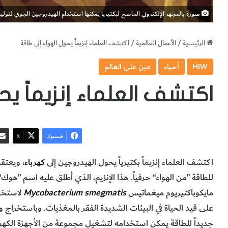
صورة بالمجهر الإلكتروني الماسح لبكتيريا يمكنها استخدام الهيدروجين الجوي لتوليد 
الرئيسية
/
الأعمال العالمية
/
اكتشف العلماء إنزيماً يحول الهواء إلى طاقة
HIW
أحياء
عين على العالم
اكتشف العلماء إنزيماً ي
فيسبوك
‫X
اكتشف‭ ‬العلماء‭ ‬إنزيماً‭ ‬بكتيرياً‭ ‬يحول‭ ‬الهيدروجين‭ ‬إلى‭ ‬
كهرباء
‬مايكوباكتيريوم‭ ‬ميغماتيس ‭‬
Mycobacterium smegmatis