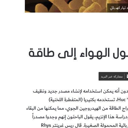
تيار كهربائي
حول الهواء إلى طاقة
مشاركة عبر البريد
‬للطاقة‭ ‬”من‭ ‬الهواء“‭ ‬حرفياً. ‬هذا‭ ‬الإنزيم،‭ ‬الذي‭ ‬أطلق‭ ‬عليه‭ ‬اسم‭ ‬”هوك“ ‭ ،Huc‬تستخدمه‭ ‬بكتيريا (‬المتفطرة‭ ‬اللخنية)
‬جديداً‭ ‬للطاقة‭ ‬يمكن‭ ‬استخدامه‭ ‬لتشغيل‭ ‬مجموعة‭ ‬من‭ ‬الأجهزة‭ ‬الكهربائية‭ ‬المحمولة‭ ‬الصغيرة. ‬قال‭ ‬ريس‭ ‬غرينتر ‭Rhys‭