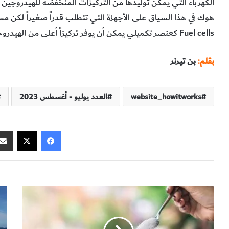
‭‬Fuel‭ ‬cells‭‬ كعنصر‭ ‬تكميلي‭ ‬يمكن‭ ‬أن‭ ‬يوفر‭ ‬تركيزاً‭ ‬أعلى‭ ‬من‭ ‬الهيدروجين“‭. ‬
بقلم:
‭ ‬بن‭ ‬تيرنر
website_howitworks
العدد يوليو - أغسطس 2023
فيسبوك
‫X
مُ
ا
ح
ل
لّ
ج
ي
ل