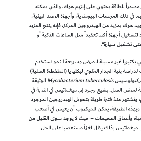
‬كثيراً‭ ‬في‭ ‬المختبرات‭ ‬لدراسة‭ ‬بنية‭ ‬الجدار‭ ‬الخلوي‭ ‬لبكتيريا (‬المتفطرة‭ ‬السلية)
Mycobacterium
‭ ‬
tuberculosis