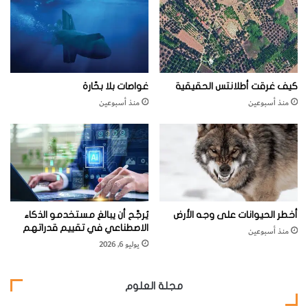
ع
ي
د
ك
ا
ن
كيف غرقت أطلانتس الحقيقية
غواصات بلا بحّارة
ت
منذ أسبوعين
منذ أسبوعين
ي
و
م
اً
م
أ
و
ى
أخطر الحيوانات على وجه الأرض
يُرجَّح أن يبالغ مستخدمو الذكاء
ل
الاصطناعي في تقييم قدراتهم
منذ أسبوعين
م
يوليو 6, 2026
ل
ا
ي
مجلة العلوم
ي