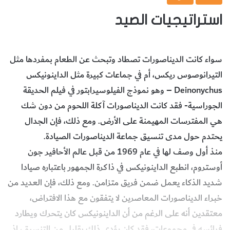
استراتيجيات الصيد
سواء كانت الديناصورات تصطاد وتبحث عن الطعام بمفردها مثل
التيرانوصوس ريكس، أم في جماعات كبيرة مثل الداينونيكس
Deinonychus – وهو نموذج الفيلوسيرابتور في فيلم الحديقة
الجوراسية- فقد كانت الديناصورات آكلة اللحوم من دون شك
هي المفترسات المهيمنة على الأرض. ومع ذلك، فإن الجدال
يحتدم حول مدى تنسيق جماعة الديناصورات الصيادة.
منذ أول وصف لها في عام 1969 من قبل عالم الأحافير جون
أوستروم، انطبع الداينونيكس في ذاكرة الجمهور باعتباره صيادا
شديد الذكاء يعمل ضمن فريق متزامن. ومع ذلك، فإن العديد من
خبراء الديناصورات المعاصرين لا يتفقون مع هذا الافتراض،
معتقدين أنه على الرغم من أن الداينونيكس كان يتحرك ويطارد
فرائسه في مجموعات، فقد كان يؤدي ذلك بقليل من التنسيق، إذ