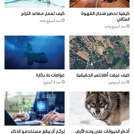
ة
ا
كيفية تحضير فنجان القهوة
كيف تعمل مصاعد التزلج
ص
المثالي
منذ أسبوع واحد
ط
منذ أسبوع واحد
ن
ا
ع
ي
ة
؟
كيف غرقت أطلانتس الحقيقية
غواصات بلا بحّارة
منذ أسبوعين
منذ 3 أسابيع
أخطر الحيوانات على وجه الأرض
يُرجَّح أن يبالغ مستخدمو الذكاء