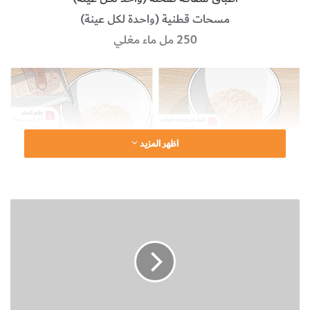
مسحات‭ ‬قطنية (‬واحدة‭ ‬لكل‭ ‬عينة)‬
250 ‬مل‭ ‬ماء‭ ‬مغلي
اظهر المزيد
ح
ق
ا
ئ
ق
س
ر
ي