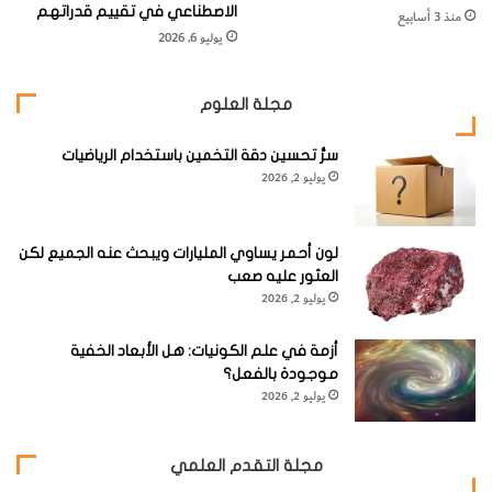
الاصطناعي في تقييم قدراتهم
منذ 3 أسابيع
يوليو 6, 2026
مجلة العلوم
لا ‬تفعل
ذلك‭ ‬وحدك
إذا‭ ‬كان‭ ‬عمرك‭ ‬أقل من‭ ‬16‭ ‬سنة،‭ ‬تأكد من‭ ‬وجود‭ ‬أحد الكبار‭ ‬معك‭ ‬
سرُّ تحسين دقة التخمين باستخدام الرياضيات
يوليو 2, 2026
لون أحمر يساوي المليارات ويبحث عنه الجميع لكن
ملخص
العثور عليه صعب
يوليو 2, 2026
‬بمئات‭ ‬المرات‭ ‬من‭ ‬حبة‭ ‬رمل‭ ‬واحدة. ‬يعني‭ ‬هذا‭ ‬أن‭ ‬
البكتيريا
أزمة في علم الكونيات: هل الأبعاد الخفية
موجودة بالفعل؟
يوليو 2, 2026
مجلة التقدم العلمي
‬المستعمرة‭‬
Colony