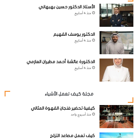
الأستاذ الدكتور حسين بهبهاني
‬الصوديوم‭ ‬لتعزيز‭ ‬نمو‭ ‬البكتيريا‭.‬
منذ 4 أسابيع
الدكتور يوسف القهيم
منذ 4 أسابيع
‬سطحاً‭ ‬صلباً‭ ‬تتجمع‭ ‬عليه‭ ‬الأنواع،‭ ‬مما‭ ‬يسهل‭ ‬رؤيتها‭.‬
الدكتورة عائشة أحمد مطيران العازمي
منذ 4 أسابيع
هل جربتها بنفسك؟
مجلة كيف تعمل الأشياء
دعنا نعرف!
كيفية تحضير فنجان القهوة المثالي
منذ أسبوع واحد
‬بالصور‭ ‬أو‭ ‬مقاطع‭ ‬الفيديو‭ ‬على‭ ‬وسائل‭ ‬التواصل‭ ‬الاجتماعي!‭
كيف تعمل مصاعد التزلج