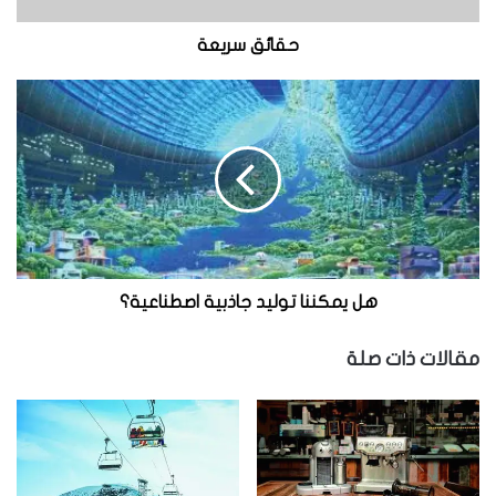
ع
ة
حقائق سريعة
ه
ل
ي
م
ك
ن
ن
ا
ت
و
هل يمكننا توليد جاذبية اصطناعية؟
ل
ي
مقالات ذات صلة
د
ج
ا
ذ
ب
ي