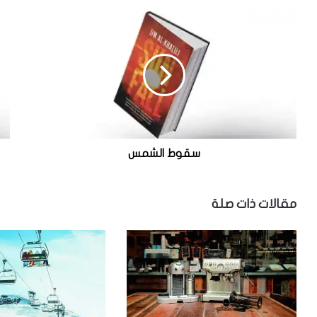
س
ع
ق
ا
و
ل
ط
م
ا
م
ل
ن
ش
ا
م
ل
س
و
ر
سقوط الشمس
ق
:
ك
مقالات ذات صلة
و
ك
ب
ا
ل
أ
ر
ض