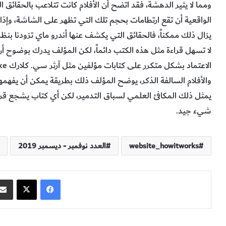
ومما لا يثير الدهشة، فقد اتضح أن الأفلام كانت تتلاعب بالحقائق العل
الواقعية أن تقع ارتطامات بحجم تلك التي تظهر على الشاشة، وإذا 
يزال ذلك ممكناً، فالحقائق التي يكشف عنها أندرو ماي تزودنا بنظرة 
لا تسهل قراءة مثل هذه الكتب دائماً، لكن المؤلف يدرك بوضوح أ
الاعتماد بشكل متكرر على كتابات مؤلفين مثل آرثر سي. كلارك Arthur C. Clarke
والأفلام السالفة الذكر، يوضح المؤلف ذلك بطريقة يمكن أن يفهمه
يمثل ذلك المكافئ العلمي لسباق التدمير، لكن أي كتاب يشجع قرا
شيء جيد.
website_howitworks
العدد نوفمبر - ديسمبر 2019
فيسبوك
‫X