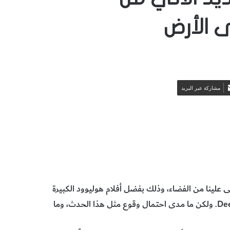
 الأرض
مشاركة عبر البريد
لقى علينا من الفضاء، وذلك بفضل أفلام هوليوود الكبيرة
الميزانية مثل آرمغيدون Armageddon وديب إمباكت Deep Impact. ولكن ما مدى احتمال وقوع مثل هذا الحدث، وما