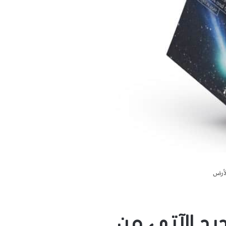
لأرض
يد الآتي من