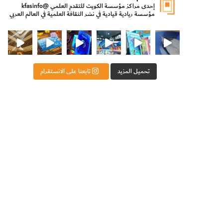
إحدى مراكز مؤسسة الكويت للتقدم العلمي
@kfasinfo
مؤسسة ريادية قيادية في نشر الثقافة العلمية في العالم العربي
ت للتقدم العلمي
ثقافة ووزير الدولة لشؤون الش
من الأعماق نكتشف ومن الكتب نتعلّم
⁨ رجعنا! ما كنّا بعيد! مجهزين لكم كل جديد!⁩
تحميل المزيد
تابعنا على الانستقرام