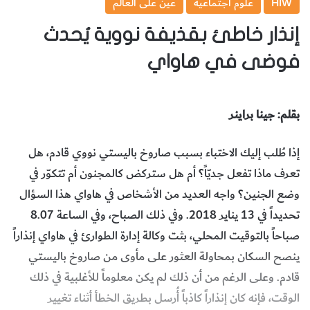
HIW
علوم اجتماعية
عين على العالم
إنذار خاطئ بقذيفة نووية يُحدث
فوضى في هاواي
بقلم: جينا براينر
إذا طُلب إليك الاختباء بسبب صاروخ باليستي نووي قادم، هل
تعرف ماذا تفعل جديّاً؟ أم هل ستركض كالمجنون أم تتكوّر في
وضع الجنين؟ واجه العديد من الأشخاص في هاواي هذا السؤال
تحديداً في 13 يناير 2018. وفي ذلك الصباح، وفي الساعة 8.07
صباحاً بالتوقيت المحلي، بثت وكالة إدارة الطوارئ في هاواي إنذاراً
ينصح السكان بمحاولة العثور على مأوى من صاروخ باليستي
قادم. وعلى الرغم من أن ذلك لم يكن معلوماً للأغلبية في ذلك
الوقت، فإنه كان إنذاراً كاذباً أُرسل بطريق الخطأ أثناء تغيير