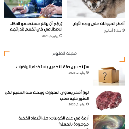
ا
ع
website_howitworks
أبطال العلوم
ي
العدد مايو - يونيو 2020
الفيزياء
أخطر الحيوانات على وجه الأرض
يُرجَّح أن يبالغ مستخدمو الذكاء
الاصطناعي في تقييم قدراتهم
منذ 3 أسابيع
يوليو 6, 2026
مجلة العلوم
سرُّ تحسين دقة التخمين باستخدام الرياضيات
يوليو 2, 2026
لون أحمر يساوي المليارات ويبحث عنه الجميع لكن
العثور عليه صعب
يوليو 2, 2026
أزمة في علم الكونيات: هل الأبعاد الخفية
موجودة بالفعل؟