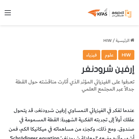
الق
الرئيسية
/
HIW
HIW
علوم
فيزياء
إرفين شرودنغر
تعرفوا على الفيزيائي المؤثر الذي أثارت مناقشته حول القطة
جدالاً عبر المجتمع العلمي
عندما تفكر في الفيزيائي النمساوي إرفين شرودنغر، قد يتحول
عقلك أولاً إلى تجربته الفكرية الشهيرة: القطة المسمومة في
صندوق. ومع ذلك، وكجزء من مساهماته في ميكانيكا الكم، فمن
أشهر مآثره وضعه ‘لمعادلة شرودنغر’ Schrödinger equation.