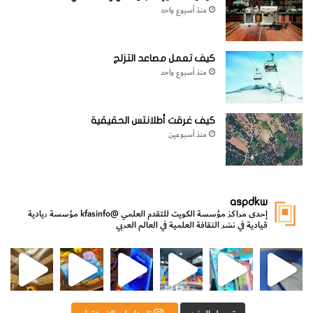
منذ أسبوع واحد
كيف تعمل مصاعد التزلج
منذ أسبوع واحد
كيف غرقت أطلانتس الحقيقية
منذ أسبوعين
aspdkw
إحدى مراكز مؤسسة الكويت للتقدم العلمي
@kfasinfo
مؤسسة ريادية
قيادية في نشر الثقافة العلمية في العالم العربي
مي
الدولة لشؤون الش
من الأعماق نكتشف ومن الكتب نتعلّم
⁨ رجعنا! ما كنّا بعيد! مجهزين لكم كل جديد!⁩