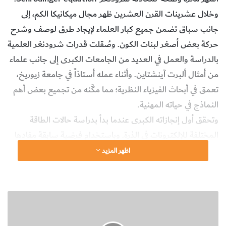
وخلال عشرينات القرن العشرين ظهر مجال ميكانيكا الكم، إلى
جانب سباق تضمن جميع كبار العلماء لإيجاد طرق لوصف وشرح
حركة بعض أصغر لبنات الكون. وصُقلت قدرات شرودنغر العلمية
بالدراسة والعمل في العديد من الجامعات الكبرى إلى جانب علماء
من أمثال ألبرت آينشتاين. وأثناء عمله أستاذاً في جامعة زيوريخ،
تعمق في أبحاث الفيزياء النظرية؛ مما مكَّنه من تجميع بعض أهم
النماذج في حياته المهنية.
وتحقق أول إنجازاته الكبرى عندما بدأ بدراسة حالات الطاقة
المختلفة للإلكترونات في الذرة. وباستخدام فرضية سابقة مفادها
أن الجزيئات في ذرة تتحرك في موجات – على غرار حركة الموجات
اظهر المزيد
الضوئية – كان شرودنغر أول من نظَّم تلك البيانات في معادلة
لإثبات كيفية حدوث ذلك. وكثيراً ما تُقارن المعادلة بقانون نيوتن
للحركة من حيث أهميتها لميكانيكا الكم.
ا
ل
استُخدمت معادلة شرودنغر، بتطبيقها في مجالي الفيزياء
ا