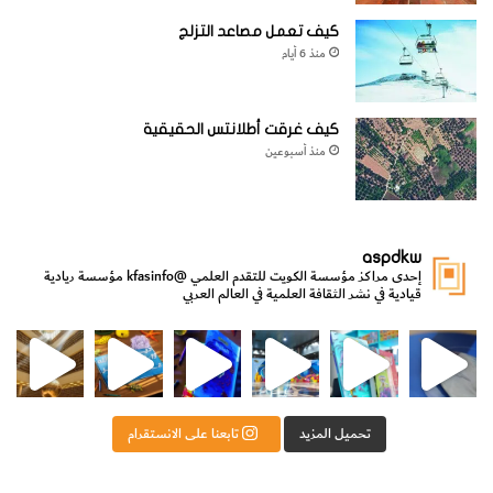
كيف تعمل مصاعد التزلج
منذ 6 أيام
كيف غرقت أطلانتس الحقيقية
منذ أسبوعين
aspdkw
إحدى مراكز مؤسسة الكويت للتقدم العلمي
@kfasinfo
مؤسسة ريادية
قيادية في نشر الثقافة العلمية في العالم العربي
مي
الدولة لشؤون الش
من الأعماق نكتشف ومن الكتب نتعلّم
⁨ رجعنا! ما كنّا بعيد! مجهزين لكم كل جديد!⁩
تحميل المزيد
تابعنا على الانستقرام