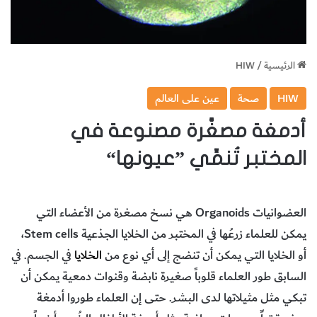
الرئيسية
/
HIW
HIW
صحة
عين على العالم
أدمغة مصغَّرة مصنوعة في
المختبر تُنمِّي ”عيونها“
العضوانيات Organoids هي نسخ مصغرة من الأعضاء التي
يمكن للعلماء زرعُها في المختبر من الخلايا الجذعية Stem cells،
أو الخلايا التي يمكن أن تنضج إلى أي نوع من
الخلايا
في الجسم. في
السابق طور العلماء قلوباً صغيرة نابضة وقنوات دمعية يمكن أن
تبكي مثل مثيلاتها لدى البشر. حتى إن العلماء طوروا أدمغة