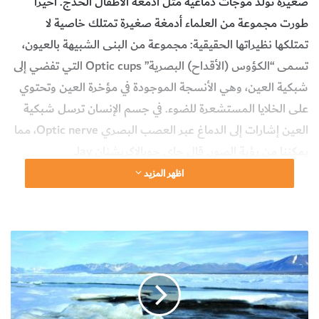
صغيرة تولِّد موجات دماغية مثل أدمغة الأطفال الخُدج. أخيراً
طورت مجموعة من العلماء أدمغة صغيرة تمتلك خاصية لا
تمتلكها نظيراتها الحقيقية: مجموعة من البنى الشبيهة بالعيون،
تسمى “الكؤوس (الأقداح) البصرية” Optic cups التي تفضي إلى
شبكية العين، وهي الأنسجة الموجودة في مؤخرة العين وتحتوي
على الخلايا المستشعرة للضوء. في جسم الإنسان ترسل شبكية
العين إشارات إلى الدماغ عبر العصب البصري Optic nerve، مما
يمكننا من رؤية الصور. قال جاي جوبالاكريشنان Jay
Gopalakrishnan، الباحث في مستشفى جامعة دوسلدورف: “في
اظهر المزيد
دماغ الثدييات، تتواصل الألياف العصبية لخلايا العقدة الشبكية
للتواصل مع أهدافها الدماغية، وهو جانب لم يظهر من قبل في
المختبر”. في السابق زرع الباحثون كؤوسا بصرية بشكل فردي في
ا
ك
المختبرات، لكن هذه هي الدراسة الأولى التي دمجت الكؤوس
ت
البصرية في العضوانيات الدماغية.
ش
ا
ف