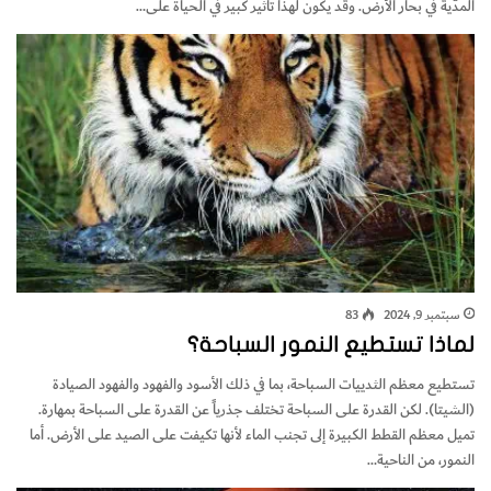
‬المدّية‭ ‬في‭ ‬بحار‭ ‬الأرض. ‬وقد‭ ‬يكون‭ ‬لهذا‭ ‬تأثير‭ ‬كبير‭ ‬في‭ ‬الحياة‭ ‬على‭…
سبتمبر 9, 2024
83
لماذا تستطيع النمور السباحة؟
تستطيع‭ ‬معظم‭ ‬الثدييات‭ ‬السباحة،‭ ‬بما‭ ‬في‭ ‬ذلك‭ ‬الأسود‭ ‬والفهود‭ ‬والفهود‭ ‬الصيادة
(‬الشيتا). ‬لكن‭ ‬القدرة‭ ‬على‭ ‬السباحة‭ ‬تختلف‭ ‬جذرياً‭ ‬عن‭ ‬القدرة‭ ‬على‭ ‬السباحة‭ ‬بمهارة.
‬النمور،‭ ‬من‭ ‬الناحية‭…