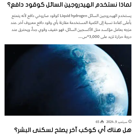
لماذا نستخدم الهيدروجين السائل كوقود دافع؟
‬درجة‭ ‬حرارة‭ ‬تزيد‭ ‬على ‬3,000°س.…
سبتمبر 9, 2024
65
هل هناك أي كوكب آخر يصلح لسكنى البشر؟