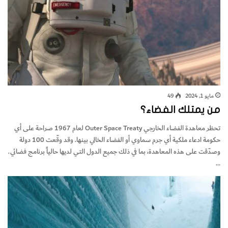
مايو 1, 2024
49
من يمتلك الفضاء؟
‬وصدّقت‭ ‬على‭ ‬هذه‭ ‬المعاهدة،‭ ‬بما‭ ‬في‭ ‬ذلك‭ ‬جميع‭ ‬الدول‭ ‬التي‭ ‬لديها‭ ‬حالياً‭ ‬برنامج‭ ‬فضائي.
…