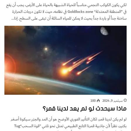
‬ساخنة‭ ‬جداً‭ ‬أو‭ ‬باردة‭ ‬جداً‭ ‬بحيث‭ ‬لا‭ ‬يمكن‭ ‬للمياه‭ ‬السائلة‭ ‬أن‭ ‬تبقى‭ ‬على‭ ‬السطح. ‬إذا‭…
سبتمبر 9, 2024
100
ماذا سيحدث لو لم يعد لدينا قمر؟
‬بكثير،‭ ‬نظراً‭ ‬لأن‭ ‬جاذبية‭ ‬قمرنا‭ ‬التابع‭ ‬الطبيعي‭ ‬تمثل‭ ‬نحو‭ ‬ثلثي‭ ‬”قوة‭ ‬السحب“‭ ‬Tug‭