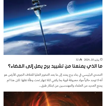
يوليو 10, 2024
32
ما الذي يمنعنا من تشييد برج يصل إلى الفضاء؟
‬يمنع‭ ‬العديد‭ ‬من‭ ‬العلماء‭ ‬والمهندسين‭ ‬من‭ ‬ابتكار‭ ‬طرق‭…