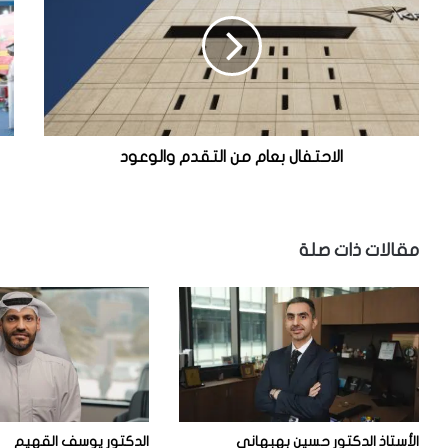
ا
ر
ح
ا
ت
ل
ف
ع
ا
ل
ل
و
ب
م
ع
2
الاحتفال بعام من التقدم والوعود
ا
0
م
2
م
4
ن
ف
مقالات ذات صلة
ا
ي
ل
ا
ت
ل
ق
ك
د
و
م
ي
و
ت
ا
.
ل
.
الأستاذ الدكتور حسين بهبهاني
الدكتور يوسف القهيم