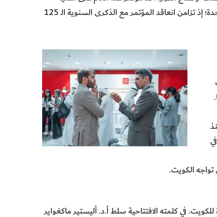
التعاون العلمي والدبلوماسية العلمية بين الكويت والمملكة المتحدة؛ إذ تزامن انعاقد المؤتمر مع الذكرى السنوية الـ 125
نذ
في
تواجه الكويت.
لكويت. في كلمته الافتتاحية سلط أ.د. أليستير ماكغواير