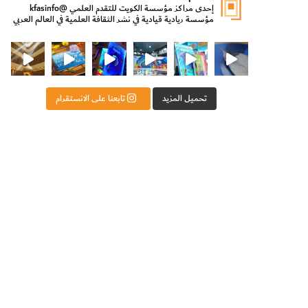
إحدى مراكز مؤسسة الكويت للتقدم العلمي
@kfasinfo
مؤسسة ريادية قيادية في نشر الثقافة العلمية في العالم العربي
ت للتقدم العلمي
ثقافة ووزير الدولة لشؤون الش
من الأعماق نكتشف ومن الكتب نتعلّم
⁨ رجعنا! ما كنّا بعيد! مجهزين لكم كل جديد!⁩
تحميل المزيد
تابعنا على الانستقرام