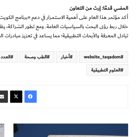
المضي قدمًا: إرث من التعاون
أكد مؤتمر هذا العام على أهمية الاستمرار في دعم «برنامج الكويت
خلال ربط رؤى البحث بالسياسيات العامة. ومع تطور الشراكة، يظل ه
تبادل المعرفة والأبحاث التطبيقية؛ مما يساعد في تعزيز مبادرات ا
website_taqadom
أخبار
الطب وصحة
العدد 127
العلوم التطبيقية
فيسبوك
‫X
ا
ش
ل
ه