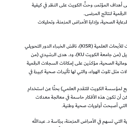
ى أهداف المؤتمر، وحثَّ الكويت على النظر في كيفية
لرقمية لنتائج المرضى.
عاية الصحية، وإدارة الأمراض المزمنة، وتحليلات
في الجلسة الحوارية الأولى، برئاسة د. مريم بهبهاني من معهد الكويت للأبحاث العلمية (KISR)، ناقش الخبراء الدور التحويلي
للتكنولوجيا في تقديم الرعاية الصحية. كما استعرض د. ضاري الحويل (من جامعة الكويت KU)، ود. هدى الرشيدي (من
) الابتكارات في مجال المعلوماتية الصحية، مؤكدَين على إمكانات السجلات الرقمية
 وأدوات التنبؤ التي تعتمد على الذكاء الاصطناعي AI لحالات مثل تلوث الهواء، والتي لها تأثيرات صحية كبيرة في
د. سعد الشراح (من معهد دسمان للسكري DDI- التابع لمؤسسة الكويت للتقدم العلمي) بحثًا عن استخدام
كن أن تكون هذه الأفكار حاسمة في معالجة معدلات
والتي أصبحت أولويات صحية وطنية.
ية التي تسهم في الأمراض المزمنة، برئاسة د. عبدالله