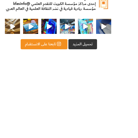
إحدى مراكز مؤسسة الكويت للتقدم العلمي
@kfasinfo
مؤسسة ريادية قيادية في نشر الثقافة العلمية في العالم العربي
ت للتقدم العلمي
ثقافة ووزير الدولة لشؤون الش
من الأعماق نكتشف ومن الكتب نتعلّم
⁨ رجعنا! ما كنّا بعيد! مجهزين لكم كل جديد!⁩
تحميل المزيد
تابعنا على الانستقرام