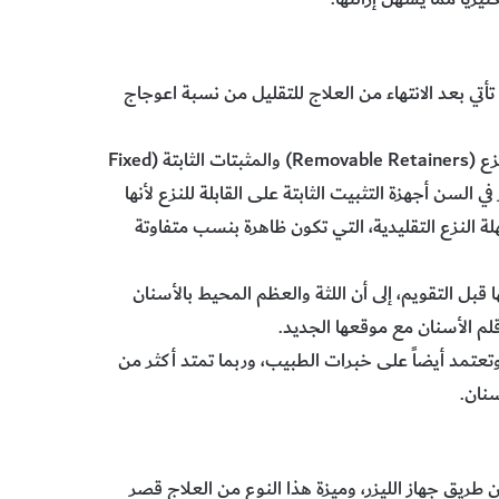
 أنواع تقويم الأسنان هنالك مرحلة التثبيت (v) التي تأتي بعد الانتهاء من العلاج للتقليل من نسبة اعوجاج
ويوجد صنفان رئيسيان من أجهزة التثبيت، هما المثبتات القابلة للنزع (Removable Retainers) والمثبتات الثابتة (Fixed
 في السن أجهزة التثبيت الثابتة على القابلة للنزع لأنها
 النزع التقليدية، التي تكون ظاهرة بنسب متفاوتة
قبل التقويم، إلى أن اللثة والعظم المحيط بالأسنان
لم الأسنان مع موقعها الجديد.
تعتمد أيضاً على خبرات الطبيب، وربما تمتد أكثر من
نان.
طريق جهاز الليزر، وميزة هذا النوع من العلاج قصر