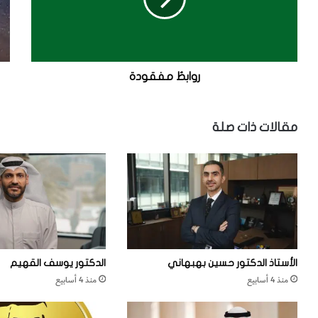
طُ
ل
م
و
ف
ج
ق
ي
و
ا
د
س
روابطُ مفقودة
ة
ب
ر
أ
مقالات ذات صلة
غ
و
ا
ر
ا
ل
ك
و
ن
الأستاذ الدكتور حسين بهبهاني
الدكتور يوسف القهيم
منذ 4 أسابيع
منذ 4 أسابيع