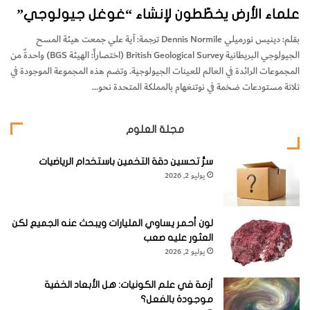
علماء الأرض يخطّطون لإنشاء “غوغل جيولوجي”
بقلم: دينيس نورميلي Dennis Normile ترجمة: آية علي جمعت هيئة المسح
الجيولوجي البريطانية British Geological Survey (اختصاراً: الهيئة BGS) واحدةٌ من
المجموعات الرائدة في العالم للعينات الجيولوجية. وتضم هذه المجموعة الموجودة في
ثلاثة مستودعات ضخمة في نوتنغهام بالمملكة المتحدة نحو…
مجلة العلوم
سرُّ تحسين دقة التخمين باستخدام الرياضيات
يوليو 2, 2026
لون أحمر يساوي المليارات ويبحث عنه الجميع لكن
العثور عليه صعب
يوليو 2, 2026
أزمة في علم الكونيات: هل الأبعاد الخفية
موجودة بالفعل؟