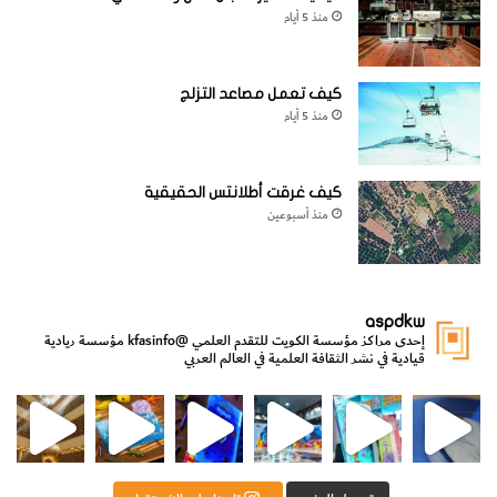
منذ 5 أيام
كيف تعمل مصاعد التزلج
منذ 5 أيام
كيف غرقت أطلانتس الحقيقية
منذ أسبوعين
aspdkw
إحدى مراكز مؤسسة الكويت للتقدم العلمي
@kfasinfo
مؤسسة ريادية
قيادية في نشر الثقافة العلمية في العالم العربي
مي
الدولة لشؤون الش
من الأعماق نكتشف ومن الكتب نتعلّم
⁨ رجعنا! ما كنّا بعيد! مجهزين لكم كل جديد!⁩