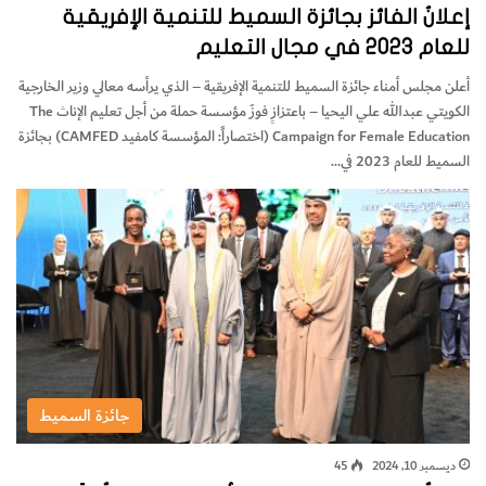
إعلانُ الفائز بجائزة السميط للتنمية الإفريقية
للعام 2023 في مجال التعليم
أعلن مجلس أمناء جائزة السميط للتنمية الإفريقية – الذي يرأسه معالي وزير الخارجية
الكويتي عبدالله علي اليحيا – باعتزازٍ فوزَ مؤسسة حملة من أجل تعليم الإناث The
Campaign for Female Education (اختصاراً: المؤسسة كامفيد CAMFED) بجائزة
السميط للعام 2023 في…
جائزة السميط
ديسمبر 10, 2024
45