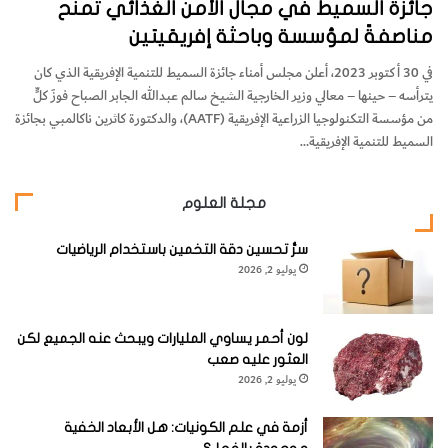
جائزةُ السميط في مجال الأمن الغذائي تُمنَح
مناصفةً لمؤسسة وباحثة إفريقيتين
في 30 أكتوبر 2023، أعلن مجلس أمناء جائزة السميط للتنمية الإفريقية الذي كان
يترأسه – حينها – معالي وزير الخارجية الشيخ سالم عبدالله الجابر الصباح فوزَ كلٍّ
من مؤسسة التكنولوجيا الزراعية الإفريقية (AATF)، والدكتورة كاثرين ناكالمبي بجائزة
السميط للتنمية الإفريقية…
مجلة العلوم
سرُّ تحسين دقة التخمين باستخدام الرياضيات
يوليو 2, 2026
لون أحمر يساوي المليارات ويبحث عنه الجميع لكن
العثور عليه صعب
يوليو 2, 2026
أزمة في علم الكونيات: هل الأبعاد الخفية