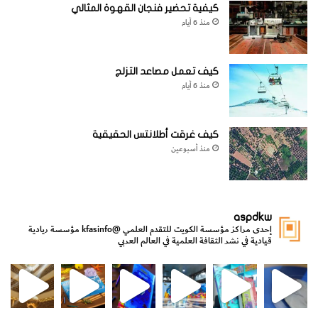
كيفية تحضير فنجان القهوة المثالي
منذ 6 أيام
كيف تعمل مصاعد التزلج
منذ 6 أيام
كيف غرقت أطلانتس الحقيقية
منذ أسبوعين
aspdkw
إحدى مراكز مؤسسة الكويت للتقدم العلمي
@kfasinfo
مؤسسة ريادية
قيادية في نشر الثقافة العلمية في العالم العربي
مي
الدولة لشؤون الش
من الأعماق نكتشف ومن الكتب نتعلّم
⁨ رجعنا! ما كنّا بعيد! مجهزين لكم كل جديد!⁩