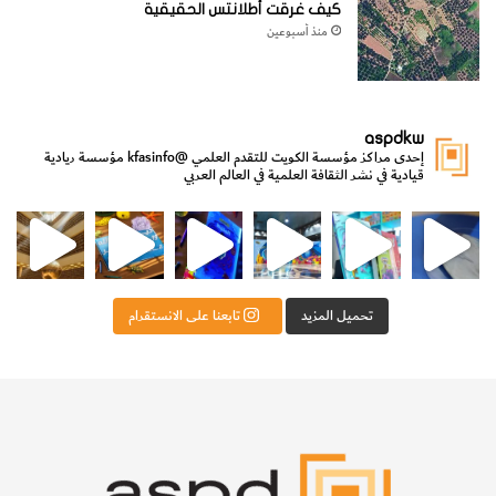
كيف غرقت أطلانتس الحقيقية
منذ أسبوعين
aspdkw
إحدى مراكز مؤسسة الكويت للتقدم العلمي
@kfasinfo
مؤسسة ريادية
قيادية في نشر الثقافة العلمية في العالم العربي
مي
الدولة لشؤون الش
من الأعماق نكتشف ومن الكتب نتعلّم
⁨ رجعنا! ما كنّا بعيد! مجهزين لكم كل جديد!⁩
تحميل المزيد
تابعنا على الانستقرام