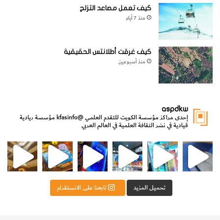
كيف تعمل مصاعد التزلج
منذ 7 أيام
كيف غرقت أطلانتس الحقيقية
منذ أسبوعين
aspdkw
إحدى مراكز مؤسسة الكويت للتقدم العلمي
@kfasinfo
مؤسسة ريادية
قيادية في نشر الثقافة العلمية في العالم العربي
مي
الدولة لشؤون الش
من الأعماق نكتشف ومن الكتب نتعلّم
⁨ رجعنا! ما كنّا بعيد! مجهزين لكم كل جديد!⁩
تحميل المزيد
تابعنا على الانستقرام