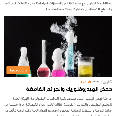
MacMillan لتطوير نوع جديد تمامًا من المحفزات Catalyst لإجراء تفاعلات كيميائية،
والسماح للكيميائيين باختيار “يدوية” Handedness…
Taqaddum
أبريل 6, 2021
1٬273
حمض الهيدروفلوريك والجرائم الغامضة
د. رشا فهمي البشير أستاذ مساعد بكلية الدراسات التكنولوجية، الهيئة العامة
للتعليم التطبيقي والتدريب (الكويت) لطالما كانت المواد الكيميائية جزءا رئيسيا من
حياتنا اليومية وأنشطتنا الحياتية المعهودة؛ فجميع المواد الحية وغير الحية تتألف من