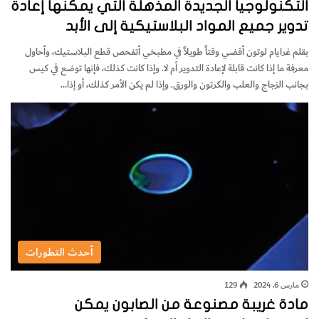
التكنولوجيا الجديدة المذهلة التي يمكنها إعادة
تدوير جميع المواد البلاستيكية إلى الأبد
بقلم غرايام لوتون أقضي وقتاً طويلاً في مطبخي أتفحص قطع البلاستيك، وأحاول
معرفة ما إذا كانت قابلة لإعادة التدوير أم لا. وإذا كانت كذلك، فإنها توضع في كيس
بجانب الزجاج والعلب والكرتون والورق. وإذا لم يكن الأمر كذلك، أو إذا…
أحدث التطورات
مارس 6, 2024
129
مادة غريبة مصنوعة من الصابون يمكن