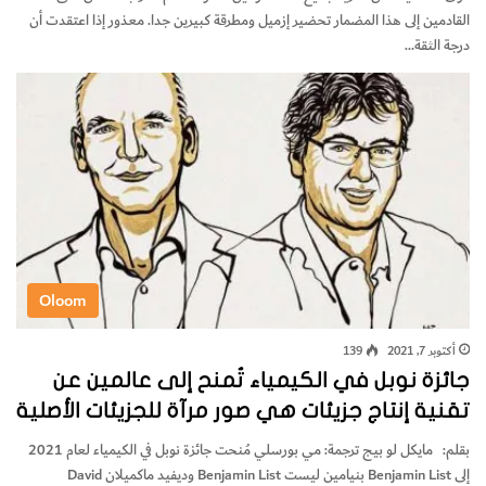
القادمين إلى هذا المضمار تحضير إزميل ومطرقة كبيرين جدا. معذور إذا اعتقدت أن
درجة الثقة…
Oloom
أكتوبر 7, 2021
139
جائزة نوبل في الكيمياء تُمنح إلى عالمين عن
تقنية إنتاج جزيئات هي صور مرآة للجزيئات الأصلية
بقلم: مايكل لو بيج ترجمة: مي بورسلي مُنحت جائزة نوبل في الكيمياء لعام 2021
إلى Benjamin List بنيامين ليست Benjamin List وديفيد ماكميلان David