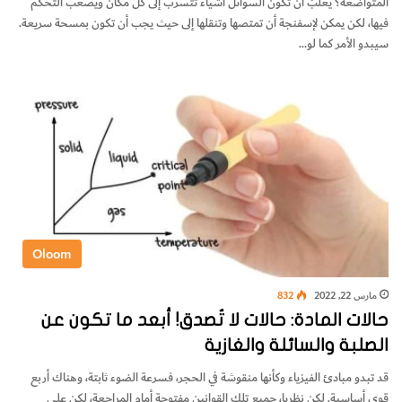
المتواضعة؟ يغلبُ أن تكون السوائل أشياء تتسرب إلى كل مكان ويصعب التحكم
فيها، لكن يمكن لإسفنجة أن تمتصها وتنقلها إلى حيث يجب أن تكون بمسحة سريعة.
سيبدو الأمر كما لو…
Oloom
مارس 22, 2022
832
حالات المادة: حالات لا تُصدق! أبعد ما تكون عن
الصلبة والسائلة والغازية
قد تبدو مبادئ الفيزياء وكأنها منقوشة في الحجر، فسرعة الضوء ثابتة، وهناك أربع
قوى أساسية. لكن نظريا، جميع تلك القوانين مفتوحة أمام المراجعة، لكن على