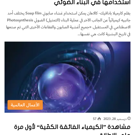
استخدامها في البناء الضوئي
بقلم كارميلا بادافيك- كالاهان يمكن استخدام غشاء صابوني Soap film يختلف أحد
جانبيه كيميائياً عن الجانب الآخر في عملية البناء (التمثيل) الضوئي Photosynthesis
الاصطناعي في المستقبل. «جميع أغشية الصابون والفقاعات الأخرى التي تم صنعها
في تاريخ البشرية كانت هي نفسها…
الأعمال العالمية
ديسمبر 28, 2023
57
مشاهدة ”الكيمياء الفائقة الكمّية“ لأول مرة