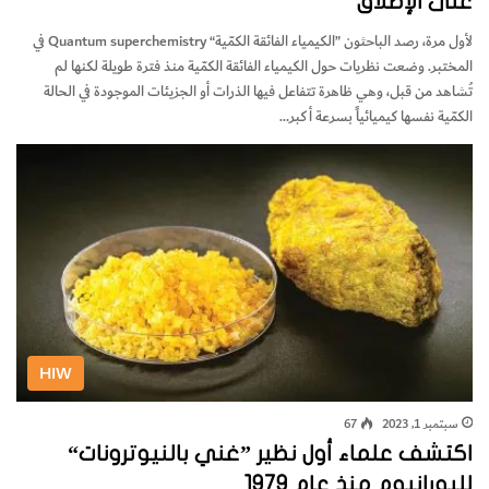
على الإطلاق
‬الكمّية‭ ‬نفسها‭ ‬كيميائياً‭ ‬بسرعة‭ ‬أكبر‭…
HIW
سبتمبر 1, 2023
67
اكتشف علماء أول نظير ”غني بالنيوترونات“
لليورانيوم منذ عام 1979