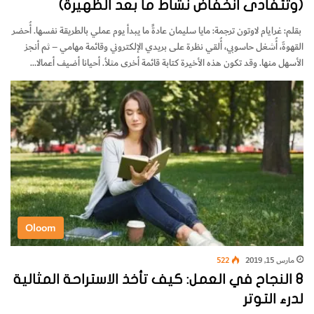
(وتتفادى انخفاض نشاط ما بعد الظهيرة)
بقلم: غرايام لاوتون ترجمة: مايا سليمان عادةً ما يبدأ يوم عملي بالطريقة نفسها. أُحضر
القهوةَ، أُشغل حاسوبي، أُلقي نظرة على بريدي الإلكتروني وقائمة مهامي – ثم أنجز
الأسهل منها. وقد تكون هذه الأخيرة كتابة قائمة أخرى مثلأ. أحيانا أضيف أعمالا…
Oloom
مارس 15, 2019
522
8 النجاح في العمل: كيف تأخذ الاستراحة المثالية
لدرء التوتر