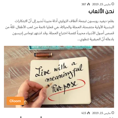
مارس 15, 2019
387
نحن الألعاب
بقلم: ديفيد روبسون ترجمة: ألطاف الزواوي أدلة مثيرة تُشير إلى أنّ الابتكارات
البشرية الأولية متضمنة، العجلة والحياكة، هي فعليا ناتجة من لعب الأطفال. قلةٌ من
قصص أصول الأشياء محيرةٌ كقصة اختراع العجلة. وقد اشتهر توماس إديسون
بادعائه أنّ العبقرية تنطوي…
Oloom
مارس 15, 2019
415