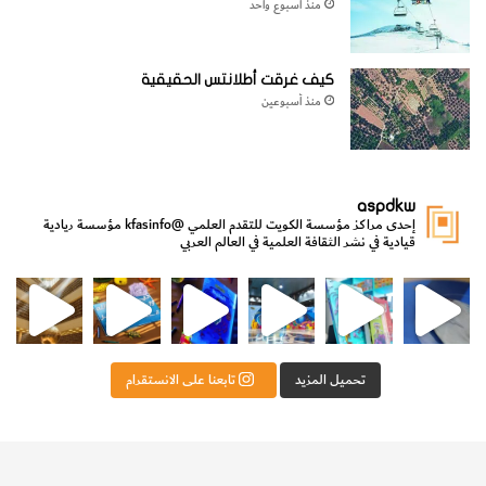
منذ أسبوع واحد
كيف غرقت أطلانتس الحقيقية
منذ أسبوعين
aspdkw
إحدى مراكز مؤسسة الكويت للتقدم العلمي
@kfasinfo
مؤسسة ريادية
قيادية في نشر الثقافة العلمية في العالم العربي
مي
الدولة لشؤون الش
من الأعماق نكتشف ومن الكتب نتعلّم
⁨ رجعنا! ما كنّا بعيد! مجهزين لكم كل جديد!⁩
تحميل المزيد
تابعنا على الانستقرام