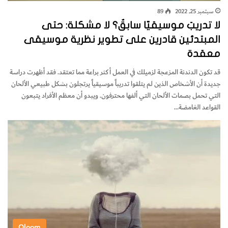
سبتمبر 25, 2022
89
لا تدريبَ موسيقيّا سابقٌ؟ لا مشكلة: حتى
المبتدئين قادرين على تطوير نظرية موسيقى
معقدة
قد تكون الدندنة المزعجة لزميلك في العمل أكثر براعة مما تعتقد. فقد أظهرت دراسة
جديدة أن الأشخاص الذين لم يتلقوا تدريباً موسيقياً يرتجلون بشكل طبيعي الألحان
التي تحمل بصمات الألحان التي ألفها محترفون. ويبدو أن معظم الأفراد يتبعون
القواعد الغامضة…
Oloom