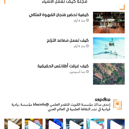
مجلة كيف تعمل الأشياء
كيفية تحضير فنجان القهوة المثالي
منذ 4 أيام
كيف تعمل مصاعد التزلج
منذ 4 أيام
كيف غرقت أطلانتس الحقيقية
منذ أسبوعين
aspdkw
إحدى مراكز مؤسسة الكويت للتقدم العلمي
@kfasinfo
مؤسسة ريادية
قيادية في نشر الثقافة العلمية في العالم العربي
مي
الدولة لشؤون الش
من الأعماق نكتشف ومن الكتب نتعلّم
⁨ رجعنا! ما كنّا بعيد! مجهزين لكم كل جديد!⁩