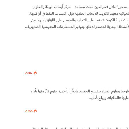
. سجى’ عادل فخرالدين باحث مساعد – مركز أبحاث البيئة والعلوم
لحياتية معهد الكويت للأبحاث العلمية قبل اكتشاف النفط في أراضيها،
انت دولة الكويت تعتمد على التجارة والغوص على اللؤلؤ وغيرها من
لأنشطة البحرية كمصدر لدخلها وتوفير المستلزمات المعيشية الضرورية…
2٬887
جيا وعلوم الحياة ينقسم الجسم عادةً إلى أجهزة، يقوم كلٌ منها بأداء
ها «الخلايا». ويبلغ قُطر…
2٬245