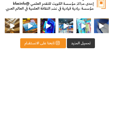
إحدى مراكز مؤسسة الكويت للتقدم العلمي
@kfasinfo
مؤسسة ريادية قيادية في نشر الثقافة العلمية في العالم العربي
ت للتقدم العلمي
ثقافة ووزير الدولة لشؤون الش
من الأعماق نكتشف ومن الكتب نتعلّم
⁨ رجعنا! ما كنّا بعيد! مجهزين لكم كل جديد!⁩
تحميل المزيد
تابعنا على الانستقرام