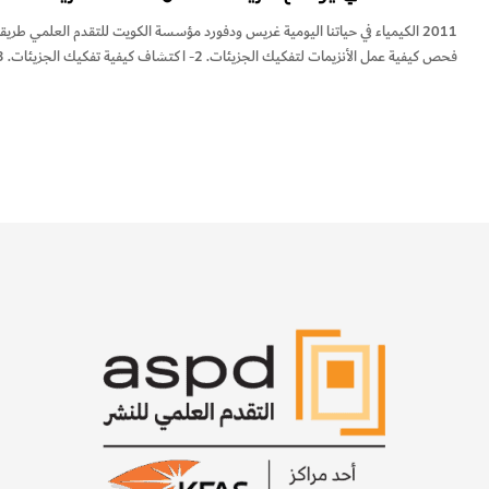
فحص كيفية عمل الأنزيمات لتفكيك الجزيئات. 2- اكتشاف كيفية تفكيك الجزيئات. 3– دراسة مسببات الحساسية ضد اللاكتوز. الأدوات…