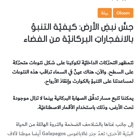
Oloom
بيئة
جسُّ نبضِ الأرض: كيفيّة التنبؤ
بالانفجاراتِ البركانيّة من الفضاء
تتمظهر التحرّكات الداخليّة لكوكبنا على شكل نتوءات متحرّكة
على السطح. والآن، هناك عينٌ في السماء تراقب هذه النتوءات
لمساعدتنا على التنبؤ بالكوارث وإنقاذ الأرواح.
يمكننا تتبع مسار تدفّق الصهارة البركانية بينما لا تزال موجودة
تحت الأرض، وذلك باستخدام الأقمار الاصطناعيّة.
إلى جانب غناها بالسّلاحف الضخمة والثروة الهائلة من الحياة
البرّية الأخرى؛ تعدّ جزر غالاباغوس Galapagos أيضا موطنا لآلاف