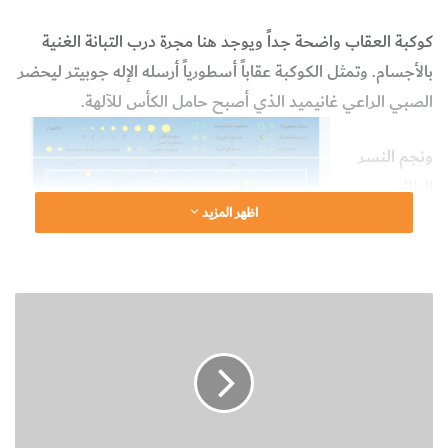
كوكبة العقاب واضحة جداً ويوجد هنا مجرة درب التبانة الغنية
بالأجسام. وتمثل الكوكبة عقاباً أسطورياً أرسله الإله جوبيتر ليحضر
الصبي الراعي غانيميد الذي أصبح حامل الكأس للآلهة.
ونجم النسر
الطائر
اظهر المزيد
(
Altair
) هو
أحد ألمع
النجوم في
ك
السماء رغم
و
أن بروزه
ك
يعزى إلى
ب
ة
قربه النسبي.
ا
وهو أكثر
ل