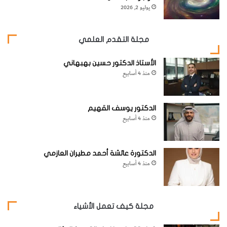
والميل ‘14 +08°) فتبلغ دورته 284 يوماً ويتراوح قدره النجمي
يوليو 2, 2026
من 5.5 إلى 12.0.
مجلة التقدم العلمي
[KSAGRelatedArticles] [ASPDRelatedArticles]
الأستاذ الدكتور حسين بهبهاني
منذ 4 أسابيع
website_ksag
علم الفلك
الدكتور يوسف القهيم
منذ 4 أسابيع
الدكتورة عائشة أحمد مطيران العازمي
منذ 4 أسابيع
مجلة كيف تعمل الأشياء