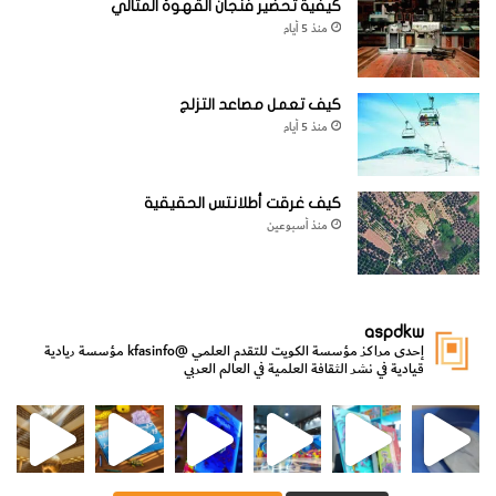
كيفية تحضير فنجان القهوة المثالي
منذ 5 أيام
كيف تعمل مصاعد التزلج
منذ 5 أيام
كيف غرقت أطلانتس الحقيقية
منذ أسبوعين
aspdkw
إحدى مراكز مؤسسة الكويت للتقدم العلمي
@kfasinfo
مؤسسة ريادية
قيادية في نشر الثقافة العلمية في العالم العربي
مي
الدولة لشؤون الش
من الأعماق نكتشف ومن الكتب نتعلّم
⁨ رجعنا! ما كنّا بعيد! مجهزين لكم كل جديد!⁩