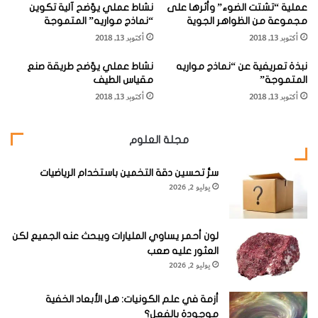
عملية “تشتت الضوء” وأثرها على
نشاط عملي يوّضح آلية تكوين
مجموعة من الظواهر الجوية
“نماذج مواريه” المتموجة
أكتوبر 13, 2018
أكتوبر 13, 2018
نبذة تعريفية عن “نماذج مواريه
نشاط عملي يوّضح طريقة صنع
المتموجة”
مقياس الطيف
أكتوبر 13, 2018
أكتوبر 13, 2018
مجلة العلوم
سرُّ تحسين دقة التخمين باستخدام الرياضيات
يوليو 2, 2026
هناك حشدان نجميان مفتوحان سهلا التتبع في كوكبة العقاب،
وهما حشد
NGC6709
(وقدره النجمي 6.7، ويتألف من نحو 40
لون أحمر يساوي المليارات ويبحث عنه الجميع لكن
نجماً) وحشد
NGC6755
(وقدره النجمي 7.5.
العثور عليه صعب
يوليو 2, 2026
ويتألف من 100 نجم). أما النجم المتغير
R
العقاب من فئة ميرا
أزمة في علم الكونيات: هل الأبعاد الخفية
R
(وموقعه عند المطلع المستقيم 19 ساعة و06.4 دقائق،
موجودة بالفعل؟