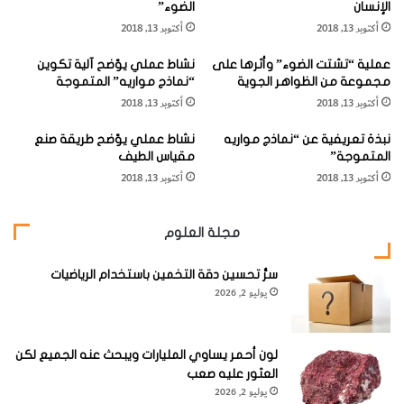
الإنسان
الضوء”
ة
أكتوبر 13, 2018
أكتوبر 13, 2018
ع
ل
لقد تم إبطاء دورة القمر بفعل حركة الأرض حتى يحافظ القمر على
عملية “تشتت الضوء” وأثرها على
نشاط عملي يوّضح آلية تكوين
ى
نفس الجانب المواجه للأرض. غير أن القمر لا يحافظ على نفس
مجموعة من الظواهر الجوية
“نماذج مواريه” المتموجة
ق
أكتوبر 13, 2018
أكتوبر 13, 2018
ط
الجانب بالنسبة للشمس بحيث تبقى ظروف النهار والليل نفسها
ا
في كل نصف من الكرة الأرضية.
نبذة تعريفية عن “نماذج مواريه
نشاط عملي يوّضح طريقة صنع
ع
المتموجة”
مقياس الطيف
أ
أكتوبر 13, 2018
أكتوبر 13, 2018
ق
بالنسبة لراصد للجانب القريب للقمر، فإن الأرض تبدو وكأنها
ص
ساكنة تقريباً في السماء القمرية.
ى
مجلة العلوم
ا
ل
ش
سرُّ تحسين دقة التخمين باستخدام الرياضيات
يوليو 2, 2026
م
ا
ل
ا
لون أحمر يساوي المليارات ويبحث عنه الجميع لكن
ل
العثور عليه صعب
ش
يوليو 2, 2026