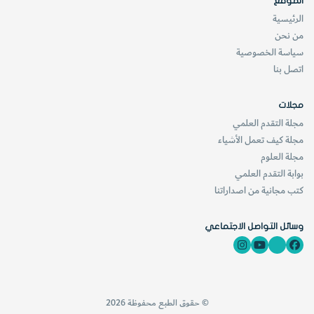
الموقع
الرئيسية
من نحن
سياسة الخصوصية
اتصل بنا
يحتشد سطح القمر بالتفاصيل، فهناك السهول الرمادية اللون
الشاسعة التي تعرف بالبحار، وهو اسم غير مناسب نظراً لأنه لم
مجلات
يكن هناك أبداً مياه.
مجلة التقدم العلمي
مجلة كيف تعمل الأشياء
مجلة العلوم
وهناك أيضاً جبال وصدوع ذات شقوق
بوابة التقدم العلمي
(تعرف باسم الجداول) وأخاديد
كتب مجانية من اصداراتنا
وانتفاخات (تعرف باسم القباب) وأودية
سحيقة.
وسائل التواصل الاجتماعي
ويهيمن على السطح بأكمله فوهات
بركانية. تترواح الفوهات البركانية
والسهول المحيطة بها بين فوهات
© حقوق الطبع محفوظة 2026