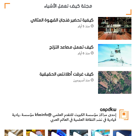
مجلة كيف تعمل الأشياء
كيفية تحضير فنجان القهوة المثالي
منذ 5 أيام
كيف تعمل مصاعد التزلج
3-
املأ حوض السمك بماء بارد من الصنبور ثم أدخل رأس قلم
منذ 6 أيام
الرصاص في الماء بحيث تستقر في وسط الحوض على شكل
أفقي. تأكد من أن الرأس الرصاصي غير ملامس لجانبي الحوض
.
كيف غرقت أطلانتس الحقيقية
منذ أسبوعين
aspdkw
إحدى مراكز مؤسسة الكويت للتقدم العلمي
@kfasinfo
مؤسسة ريادية
قيادية في نشر الثقافة العلمية في العالم العربي
مي
الدولة لشؤون الش
من الأعماق نكتشف ومن الكتب نتعلّم
⁨ رجعنا! ما كنّا بعيد! مجهزين لكم كل جديد!⁩