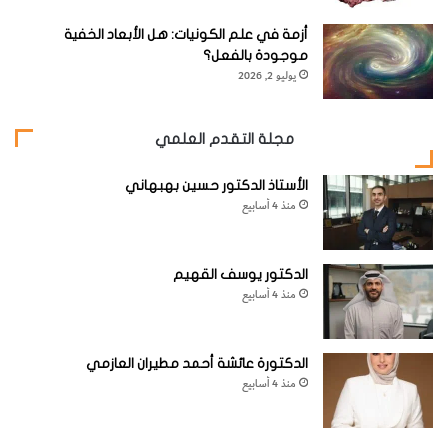
ل
ذ
أزمة في علم الكونيات: هل الأبعاد الخفية
ي
موجودة بالفعل؟
ن
يوليو 2, 2026
ت
ن
ا
مجلة التقدم العلمي
و
ل
2-
استخدم أحد الملقطين المسننين كي تربط الطرف الموجب
الأستاذ الدكتور حسين بهبهاني
ه
منذ 4 أسابيع
ل
من البطارية (الذي يحمل إشارة +) بأحد طرفي بروة الرصاص، ثم
أ
استخدم الملقط الآخر المربوط بالطرف السالب (الذي يحمل
ج
إشارة -) بالطرف الثاني من البروة
.
الدكتور يوسف القهيم
س
منذ 4 أسابيع
ا
م
ن
ا
الدكتورة عائشة أحمد مطيران العازمي
منذ 4 أسابيع