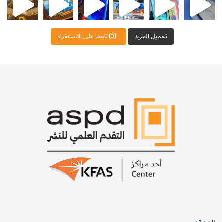
تحميل المزيد
تابعنا على الانستقرام
4-
قم بتعتيم الغرفة ووجه الضوء على الحوض بحيث يجري
إسقاط حركة الماء على لوح الكرتون خلف الحوض. راقب ما
يحدث
.