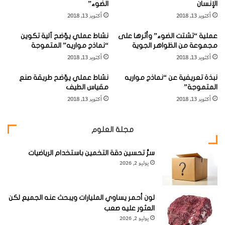
الإنسان
الضوء”
ط
7-
لوح كبير من الكرتون الأبيض
أكتوبر 13, 2018
أكتوبر 13, 2018
ا
ق
عملية “تشتت الضوء” وأثرها على
نشاط عملي يوّضح آلية تكوين
ة
مجموعة من الظواهر الجوية
“نماذج مواريه” المتموجة
ا
أكتوبر 13, 2018
أكتوبر 13, 2018
ل
ت
نبذة تعريفية عن “نماذج مواريه
نشاط عملي يوّضح طريقة صنع
ي
المتموجة”
مقياس الطيف
خطوات العمل
ي
أكتوبر 13, 2018
أكتوبر 13, 2018
و
ف
1-
أخرج رأس قلم رصاص من قلم رصاص آلي. ينبغي أن يكون
ر
مجلة العلوم
ه
طول الرأس حوالي بوصتين (5 سم). شبّك الملقط المسنن في
ا
السلكين في طرفي رأس قلم الرصاص
.
ا
سرُّ تحسين دقة التخمين باستخدام الرياضيات
يوليو 2, 2026
ل
ط
ع
ا
لون أحمر يساوي المليارات ويبحث عنه الجميع لكن
م
العثور عليه صعب
ا
يوليو 2, 2026