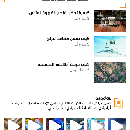
كيفية تحضير فنجان القهوة المثالي
منذ 6 أيام
كيف تعمل مصاعد التزلج
منذ 6 أيام
كيف غرقت أطلانتس الحقيقية
منذ أسبوعين
aspdkw
إحدى مراكز مؤسسة الكويت للتقدم العلمي
@kfasinfo
مؤسسة ريادية
قيادية في نشر الثقافة العلمية في العالم العربي
مي
الدولة لشؤون الش
من الأعماق نكتشف ومن الكتب نتعلّم
⁨ رجعنا! ما كنّا بعيد! مجهزين لكم كل جديد!⁩