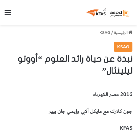
الق
الرئيسية
/
KSAG
KSAG
نبذة عن حياة رائد العلوم “أووتو
ليلينثال”
2016 عصر الكهرباء
جون كلارك مع مايكل ألابي وإيمي جان بيير
KFAS