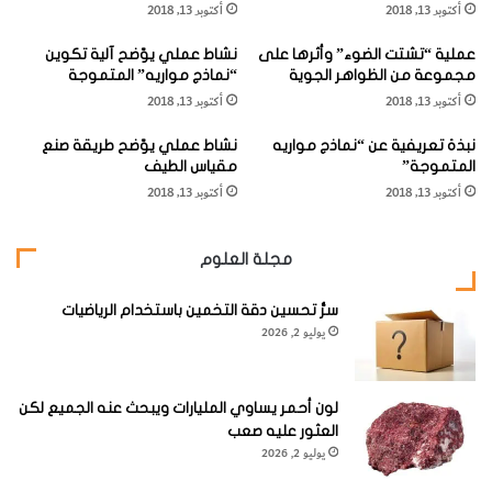
أكتوبر 13, 2018
أكتوبر 13, 2018
ب
ا
[KSAGRelatedArticles] [ASPDRelatedArticles]
ل
ئ
عملية “تشتت الضوء” وأثرها على
نشاط عملي يوّضح آلية تكوين
"
ي
مجموعة من الظواهر الجوية
“نماذج مواريه” المتموجة
"
website_ksag
شخصيّات
أكتوبر 13, 2018
أكتوبر 13, 2018
غ
و
نبذة تعريفية عن “نماذج مواريه
نشاط عملي يوّضح طريقة صنع
ل
المتموجة”
مقياس الطيف
ي
أكتوبر 13, 2018
أكتوبر 13, 2018
ل
م
و
مجلة العلوم
م
ا
سرُّ تحسين دقة التخمين باستخدام الرياضيات
ر
يوليو 2, 2026
ك
و
ن
ي
لون أحمر يساوي المليارات ويبحث عنه الجميع لكن
"
العثور عليه صعب
يوليو 2, 2026